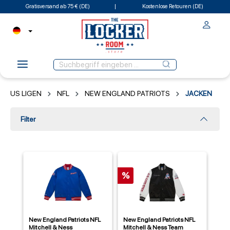
Gratisversand ab 75 € (DE)
Kostenlose Retouren (DE)
US LIGEN
NFL
NEW ENGLAND PATRIOTS
JACKEN
Filter
%
New England Patriots NFL
New England Patriots NFL
Mitchell & Ness
Mitchell & Ness Team