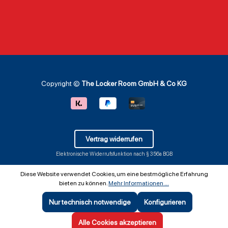
Copyright ©
The Locker Room GmbH & Co KG
Vertrag widerrufen
Elektronische Widerrufsfunktion nach § 356a BGB
Diese Website verwendet Cookies, um eine bestmögliche Erfahrung
bieten zu können.
Mehr Informationen ...
Nur technisch notwendige
Konfigurieren
SEHR GUT
(5 / 5)
aus
642
Bewertungen bei: ebay.de, shopvote.de ⓘ
Alle Cookies akzeptieren
Informationen zur Echtheit der Bewertungen