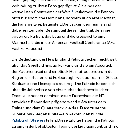
Verbindung zu ihren Fans geprägt ist. Als eines der
[1]
wertvollsten Sportteams der Welt
verkörpern die Patriots
nicht nur sportliche Dominanz, sondern auch eine Identität,
die Fans weltweit begeistert. Die Jacken des Teams sind
dabei ein zentraler Bestandteil dieser Identität, denn sie
tragen die Farben, das Logo und die Geschichte einer
Mannschaft, die in der American Football Conference (AFC)
East zu Hause ist.
Die Bedeutung der New England Patriots Jacken reicht weit
über das Spielfeld hinaus. Für Fans sind sie ein Ausdruck
der Zugehörigkeit und ein Stück Heimat, besonders in der
Region um Boston und Foxborough, wo das Team im Gillette
Stadium seine Heimspiele austrägt. Die Patriots haben sich
über die Jahrzehnte von einem eher durchschnittlichen
Team zu einer der dominantesten Franchises der NFL
entwickelt. Besonders prägend war die Ära unter dem
Trainer und dem Quarterback, die das Team zu sechs
Super-Bowl-Siegen führte – ein Rekord, den nur die
Pittsburgh Steelers
teilen. Diese Erfolge haben die Patriots
zu einem der beliebtesten Teams der Liga gemacht, und ihre