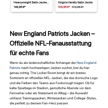
Heavyweight Satin Jacke
Origins Varsity Satin Jacke
Blau
149,95 €*
139,95 €*
179,95 €*
New England Patriots Jacken –
Offizielle NFL-Fanausstattung
für echte Fans
Wenn du als leidenschaftlicher Anhänger der
New England
Patriots
nach hochwertigen Jacken suchst, bist du hier
genau richtig. The Locker Room bringt dir ein breites
Sortiment an offiziellen NFL-Jacken, die das ikonische Logo
und die Farben des Teams aus Foxborough tragen. Ob für
kalte Spieltage im Stadion, gemütliche Abende vor dem
Fernseher oder als Statement im Alltag – die Auswahl
umfasst Trainingsjacken, Winterjacken und College-Styles,
die perfekt zu deinem Fan-Herz passen.