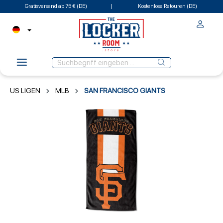
Gratisversand ab 75 € (DE)
Kostenlose Retouren (DE)
US LIGEN
MLB
SAN FRANCISCO GIANTS