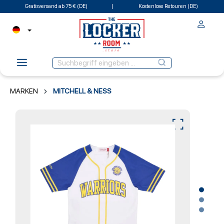
Gratisversand ab 75 € (DE)
Kostenlose Retouren (DE)
MARKEN
MITCHELL & NESS