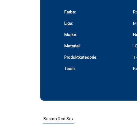
Farbe:
R
Liga:
M
Marke:
N
Material:
1
Produktkategorie:
T-
Team:
B
Boston Red Sox