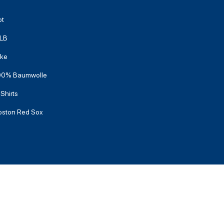
ot
LB
ike
00% Baumwolle
Shirts
oston Red Sox