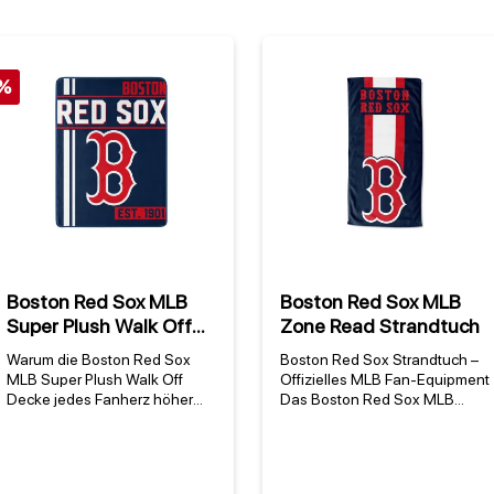
%
Boston Red Sox MLB
Boston Red Sox MLB
Super Plush Walk Off
Zone Read Strandtuch
Decke
Warum die Boston Red Sox
Boston Red Sox Strandtuch –
MLB Super Plush Walk Off
Offizielles MLB Fan-Equipment
Decke jedes Fanherz höher
Das Boston Red Sox MLB
schlagen lässt Die Boston Red
Zone Read Strandtuch ist das
Sox MLB Super Plush Walk Off
perfekte Accessoire für alle
Decke ist mehr als nur eine
Fans, die ihre Leidenschaft für
Wohndecke – sie ist ein Stück
eines der traditionsreichsten