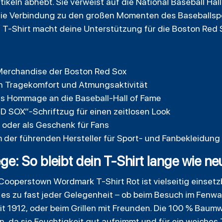
tikeln abhebt. Sie verweist auf die National Baseball Ha
 die Verbindung zu den großen Momenten des Baseballspor
s T-Shirt macht deine Unterstützung für die Boston Red S
-Merchandise der Boston Red Sox
n Tragekomfort und Atmungsaktivität
 Hommage an die Baseball-Hall of Fame
D SOX“-Schriftzug für einen zeitlosen Look
it oder als Geschenk für Fans
m der führenden Hersteller für Sport- und Fanbekleidung
: So bleibt dein T-Shirt lange wie ne
operstown Wordmark T-Shirt Rot ist vielseitig einsetzb
 es zu fast jeder Gelegenheit – ob beim Besuch im Fenwa
t 1912, oder beim Grillen mit Freunden. Die 100 % Baumw
 da sie Feuchtigkeit gut aufnimmt und für ein weiches T