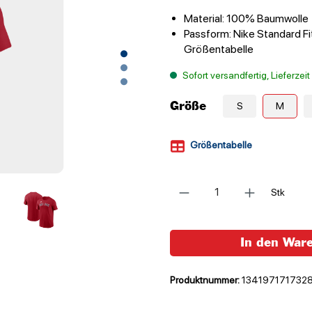
Material: 100% Baumwolle
Passform: Nike Standard Fit
Größentabelle
Sofort versandfertig, Lieferzei
Größe
S
M
Größentabelle
Anzahl
Stk
In den War
Produktnummer:
134197171732