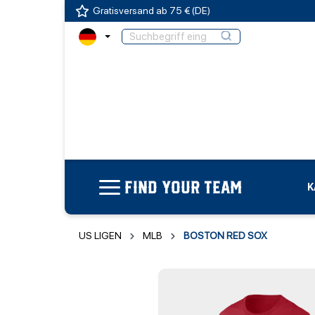
Gratisversand ab 75 € (DE)
FIND YOUR TEAM
K
US LIGEN
MLB
BOSTON RED SOX