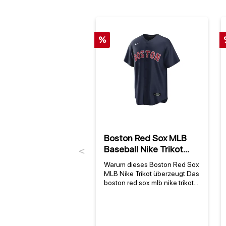
%
Boston Red Sox MLB
Baseball Nike Trikot
Previous
Alternate Navy
Warum dieses Boston Red Sox
MLB Nike Trikot überzeugt Das
boston red sox mlb nike trikot
in der Alternate Navy-Variante
ist mehr als nur ein Fanartikel –
es ist ein Stück
Sportgeschichte. Die Boston