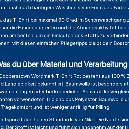
, um auch nach häufigem Waschen seine Form und Farbe 
ich, das T-Shirt bei maximal 30 Grad im Schonwaschgang
eser die Fasern angreifen und die Atmungsaktivität bee
nen am besten, um ein Einlaufen des Stoffs zu verhindern
onen. Mit diesen einfachen Pflegetipps bleibt dein Bos
.
Was du über Material und Verarbeitung 
Cooperstown Wordmark T-Shirt Rot besteht aus 100 % B
nd Langlebigkeit bekannt ist. Baumwolle ist besonders a
 warmen Tagen oder bei körperlicher Aktivität. Im Vergl
nten verwendeten Triblend aus Polyester, Baumwolle un
ragekomfort und ist weniger anfällig für Pilling.
entspricht den hohen Standards von Nike. Die Nähte sind
. Der Stoff ist leicht und fühlt sich angenehm auf der H