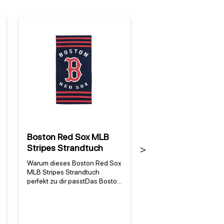
%
Boston Red Sox MLB
Boston Red Sox M
Stripes Strandtuch
Super Plush Walk 
Next
Decke
Warum dieses Boston Red Sox
Warum die Boston Red
MLB Stripes Strandtuch
Decke ein Highlight für
perfekt zu dir passtDas Boston
Fan ist Die Boston Red
Red Sox MLB Stripes
Decke ist mehr als nur 
Strandtuch ist mehr als nur ein
kuschelige Wohndecke 
Accessoire – es ist ein Stück
ist ein Stück Baseball-
Teamgeschichte, das du
Geschichte für Zuhause