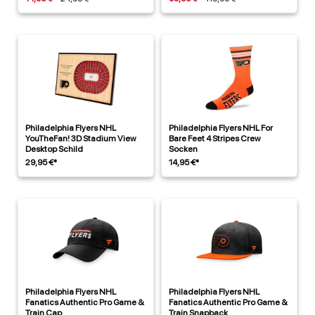
Philadelphia Flyers NHL
Philadelphia Flyers NHL For
YouTheFan! 3D Stadium View
Bare Feet 4 Stripes Crew
Desktop Schild
Socken
29,95 €*
14,95 €*
Philadelphia Flyers NHL
Philadelphia Flyers NHL
Fanatics Authentic Pro Game &
Fanatics Authentic Pro Game &
Train Cap
Train Snapback