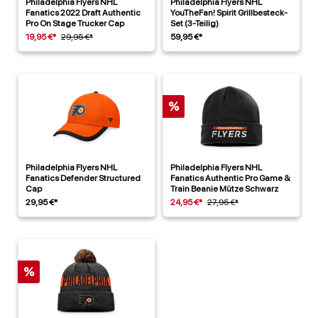
Philadelphia Flyers NHL
Philadelphia Flyers NHL
Fanatics 2022 Draft Authentic
YouTheFan! Spirit Grillbesteck-
Pro On Stage Trucker Cap
Set (3-Teilig)
19,95 €*
29,95 €*
59,95 €*
%
Philadelphia Flyers NHL
Philadelphia Flyers NHL
Fanatics Defender Structured
Fanatics Authentic Pro Game &
Cap
Train Beanie Mütze Schwarz
29,95 €*
24,95 €*
27,95 €*
%