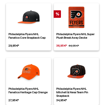
%
Philadelphia Flyers NHL
Philadelphia Flyers NHL Super
Fanatics Core Snapback Cap
Plush Break Away Decke
29,95 €*
36,95 €*
44,95 €*
Philadelphia Flyers NHL
Philadelphia Flyers NHL
Fanatics Heritage Cap Orange
Mitchell & Ness Team Pin
Snapback
27,95 €*
34,95 €*