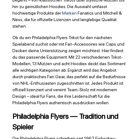
begehrt – von klassischen Trikots über stylische Mützen bis
hin zu gemütlichen Hoodies. Die Auswahl umfasst
hochwertige Produkte der
Marken
Fanatics und Mitchell &
Ness, die für offizielle Lizenzen und langlebige Qualität
stehen.
Ob du ein Philadelphia Flyers Trikot für den nächsten
Spielabend suchst oder mit Fan-Accessoires wie Caps und
Decken deine Unterstützung zeigen möchtest: Hier findest
du das passende Equipment. Mit 22 verschiedenen Trikot-
Modellen, 13 Mützen und acht Hoodies deckt das Sortiment
alle wichtigen Kategorien ab. Ergänzt wird das Angebot
durch praktisches Fan Gear, das perfekt auf die Bedürfnisse
von NHL-Enthusiasten zugeschnitten ist. Jedes Produkt ist
offiziell lizenziert und vereint Team-Stolz mit modernem
Design – ideal für Fans, die ihre Leidenschaft für die
Philadelphia Flyers authentisch ausdrücken wollen.
Philadelphia Flyers — Tradition und
Spieler
Die Philadelphia Flyers schreiben seit 1967 Eishockey-