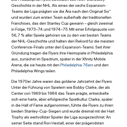
Geschichte in der NHL. Als eines der sechs Expansion-
Teams der Liga prägten sie die Ära nach den Original Six“
und wurden zum ersten Team außerhalb der traditionellen
Franchises, das den Stanley Cup gewann – gleich zweimal
in Folge, 1973–74 und 1974–75. Mit einer Erfolgsquote von
56,7 % aller Spiele gehören sie zu den vier besten Teams
der NHL-Geschichte und halten den Rekord für die meisten
Conference-Finals unter den Expansion-Teams. Seit ihrer
Gründung tragen die Flyers ihre Heimspiele in Philadelphia
aus, zunächst im Spectrum, später in der Xfinity Mobile
Arena, die sie heute mit den
Philadelphia 76ers
und den
Philadelphia Wings teilen.
Die 1970er Jahre waren das goldene Jahrzehnt der Flyers.
Unter der Führung von Spielern wie Bobby Clarke, der als
Center von 1969 bis 1984 das Team prägte, entwickelte
sich eine harte, aber erfolgreiche Spielkultur. Clarke, später
in die Hall of Fame aufgenommen, führte die Flyers zu ihren
beiden Stanley-Cup-Siegen und wurde dreimal mit der Hart
Trophy als wertvollster Spieler der Liga ausgezeichnet. An
seiner Seite stand Ron Hextall, einer der prägendsten