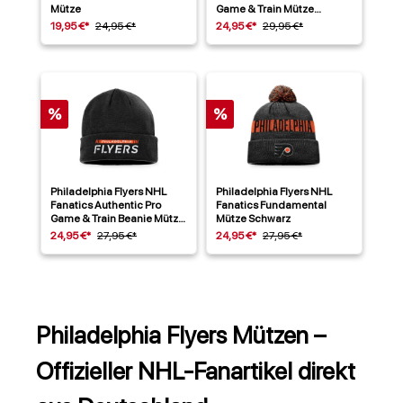
Mütze
Game & Train Mütze
Orange
19,95 €*
24,95 €*
24,95 €*
29,95 €*
%
%
Philadelphia Flyers NHL
Philadelphia Flyers NHL
Fanatics Authentic Pro
Fanatics Fundamental
Game & Train Beanie Mütze
Mütze Schwarz
Schwarz
24,95 €*
27,95 €*
24,95 €*
27,95 €*
Philadelphia Flyers Mützen –
Offizieller NHL-Fanartikel direkt