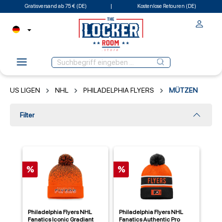
Gratisversand ab 75 € (DE)
Kostenlose Retouren (DE)
US LIGEN
NHL
PHILADELPHIA FLYERS
MÜTZEN
Filter
%
%
Philadelphia Flyers NHL
Philadelphia Flyers NHL
Fanatics Iconic Gradiant
Fanatics Authentic Pro