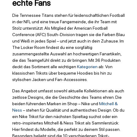
echte Fans
Die Tennessee Titans stehen für leidenschaftlichen Football
in der NFL und eine treue Fangemeinde, die ihr Team mit
Stolz unterstützt. Als Mitglied der American Football
Conference (AFC) South-Division tragen sie die Farben Blau
und Weiß in jedes Spiel – und jetzt auch in dein Zuhause. Im
The Locker Room findest du eine sorgfältig
zusammengestellte Auswahl an hochwertigen Fanartikeln,
die das Teamgefühl direkt zu dir bringen. Mit 36 Produkten
deckt das Sortiment alle wichtigen
Kategorien
ab: Von
klassischen Trikots über bequeme Hoodies bis hin zu
stylischen Jacken und Fan-Accessoires.
Das Angebot umfasst sowohl aktuelle Kollektionen als auch
zeitlose Designs, die die Geschichte des Teams ehren. Die
beiden führenden Marken im Shop – Nike und
Mitchell &
Ness
– stehen für Qualität und authentisches Design. Ob du
ein Nike Trikot für den nächsten Spieltag suchst oder ein
retro-inspiriertes Mitchell & Ness Trikot als Sammlerstück:
Hier findest du Modelle, die perfekt zu deinem Stil passen.
Besonders beliebt sind die 10 verschiedenen Trikot-