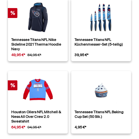
%
Tennessee Titans NFL Nike
Tennessee Titans NFL
Sideline 2021 Therma Hoodie
Küchenmesser-Set (5-teilig)
Navy
49,95 €*
84,95 €*
39,95 €*
%
Houston Oilers NFL Mitchell &
Tennessee Titans NFL Baking
Ness All Over Crew 2.0
Cup Set (50 Stk.)
Sweatshirt
64,95 €*
94,95 €*
4,95 €*