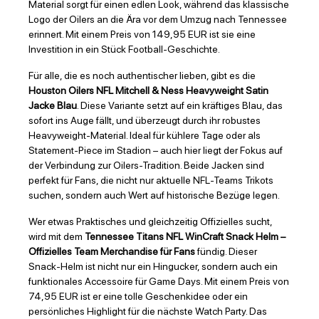
Material sorgt für einen edlen Look, während das klassische
Logo der Oilers an die Ära vor dem Umzug nach Tennessee
erinnert. Mit einem Preis von 149,95 EUR ist sie eine
Investition in ein Stück Football-Geschichte.
Für alle, die es noch authentischer lieben, gibt es die
Houston Oilers NFL Mitchell & Ness Heavyweight Satin
Jacke Blau
. Diese Variante setzt auf ein kräftiges Blau, das
sofort ins Auge fällt, und überzeugt durch ihr robustes
Heavyweight-Material. Ideal für kühlere Tage oder als
Statement-Piece im Stadion – auch hier liegt der Fokus auf
der Verbindung zur Oilers-Tradition. Beide Jacken sind
perfekt für Fans, die nicht nur aktuelle NFL-Teams Trikots
suchen, sondern auch Wert auf historische Bezüge legen.
Wer etwas Praktisches und gleichzeitig Offizielles sucht,
wird mit dem
Tennessee Titans NFL WinCraft Snack Helm –
Offizielles Team Merchandise für Fans
fündig. Dieser
Snack-Helm ist nicht nur ein Hingucker, sondern auch ein
funktionales Accessoire für Game Days. Mit einem Preis von
74,95 EUR ist er eine tolle Geschenkidee oder ein
persönliches Highlight für die nächste Watch Party. Das