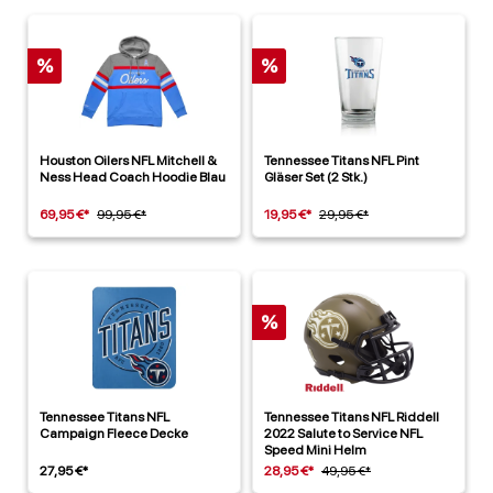
%
%
Houston Oilers NFL Mitchell &
Tennessee Titans NFL Pint
Ness Head Coach Hoodie Blau
Gläser Set (2 Stk.)
69,95 €*
99,95 €*
19,95 €*
29,95 €*
%
Tennessee Titans NFL
Tennessee Titans NFL Riddell
Campaign Fleece Decke
2022 Salute to Service NFL
Speed Mini Helm
27,95 €*
28,95 €*
49,95 €*