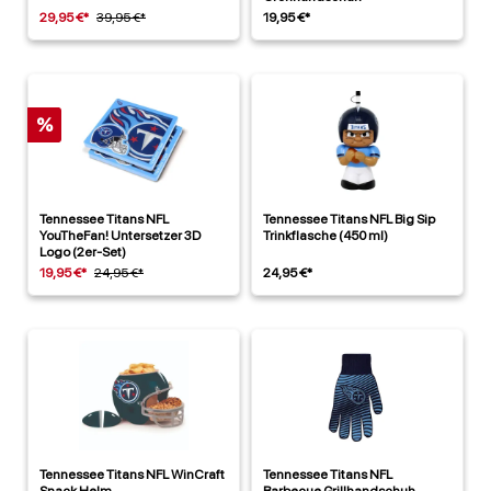
29,95 €*
39,95 €*
19,95 €*
%
Tennessee Titans NFL
Tennessee Titans NFL Big Sip
YouTheFan! Untersetzer 3D
Trinkflasche (450 ml)
Logo (2er-Set)
19,95 €*
24,95 €*
24,95 €*
Tennessee Titans NFL WinCraft
Tennessee Titans NFL