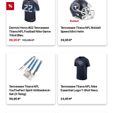
%
Derrick Henry #22 Tennessee
Tennessee Titans NFL Riddell
Titans NFL Football Nike Game
Speed Mini Helm
Trikot Blau
69,95 €*
119,95 €*
39,95 €*
Tennessee Titans NFL
Tennessee Titans NFL Nike
YouTheFan! Spirit Grillbesteck-
Essential Logo T-Shirt Navy
Set (3-Teilig)
59,95 €*
34,95 €*