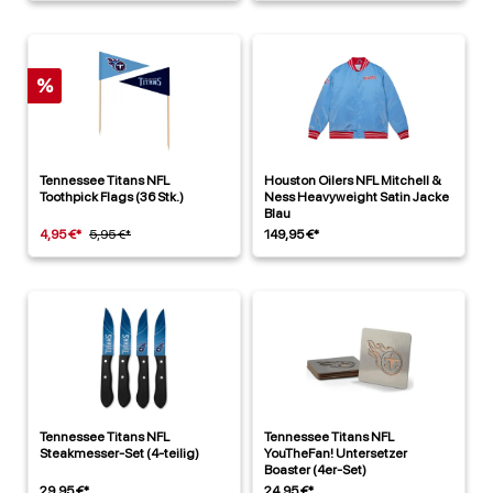
%
Tennessee Titans NFL
Houston Oilers NFL Mitchell &
Toothpick Flags (36 Stk.)
Ness Heavyweight Satin Jacke
Blau
4,95 €*
5,95 €*
149,95 €*
Tennessee Titans NFL
Tennessee Titans NFL
Steakmesser-Set (4-teilig)
YouTheFan! Untersetzer
Boaster (4er-Set)
29,95 €*
24,95 €*