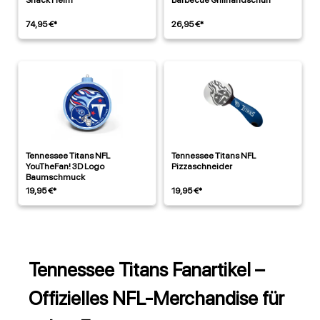
Snack Helm
Barbecue Grillhandschuh
74,95 €*
26,95 €*
Tennessee Titans NFL
Tennessee Titans NFL
YouTheFan! 3D Logo
Pizzaschneider
Baumschmuck
19,95 €*
19,95 €*
Tennessee Titans Fanartikel –
Offizielles NFL-Merchandise für