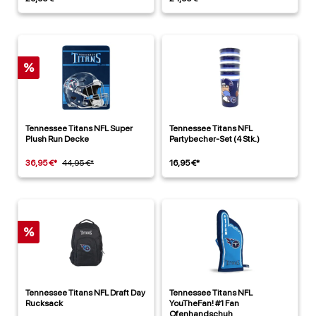
%
Tennessee Titans NFL Super
Tennessee Titans NFL
Plush Run Decke
Partybecher-Set (4 Stk.)
36,95 €*
44,95 €*
16,95 €*
%
Tennessee Titans NFL Draft Day
Tennessee Titans NFL
Rucksack
YouTheFan! #1 Fan
Ofenhandschuh