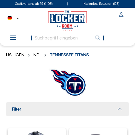
Gratisversand ab 75 € (DE)
Kostenlose Retouren (DE)
US LIGEN
NFL
TENNESSEE TITANS
Filter