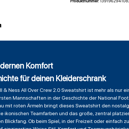
Produktnummer:
139196294108
n
modernen Komfort
chte für deinen Kleiderschrank
 & Ness All Over Crew 2.0 Sweatshirt ist mehr als nur ei
ten Mannschaften in der Geschichte der National Footb
lau mit roten Ärmeln bringt dieses Sweatshirt den nosta
. Die ikonischen Teamfarben und das große, zentral plat
 Blickfang. Ob beim Spiel, in der Freizeit oder einfach
f einzigartige Weise Stil, Komfort und Teamzugehörigkei