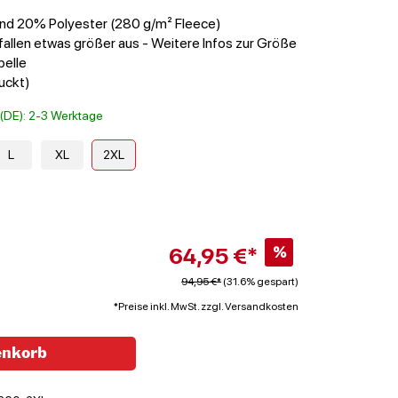
nd 20% Polyester (280 g/m² Fleece)
fallen etwas größer aus - Weitere Infos zur Größe
belle
uckt)
t (DE): 2-3 Werktage
L
XL
2XL
64,95 €*
%
94,95 €*
(31.6% gespart)
*Preise inkl. MwSt. zzgl. Versandkosten
enkorb