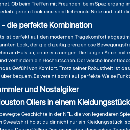
ignet. Ob beim Treffen mit Freunden, beim Spaziergang 
verleiht jedem Look eine sportlich-coole Note und hält 
- die perfekte Kombination
ts ist perfekt auf den modernen Tragekomfort abgestim
pannten Look, der gleichzeitig grenzenlose Bewegungsfrei
m am Hals an, ohne einzuengen. Die langen Ärmel mit 
und verhindern ein Hochrutschen. Der weiche Innenfleece
ndes Gefühl von Komfort. Trotz seiner Robustheit ist da
über bequem. Es vereint somit auf perfekte Weise Funkti
ammler und Nostalgiker
ouston Oilers in einem Kleidungsstück
 bewegte Geschichte in der NFL, die von legendären Sp
m Sweatshirt holst du dir nicht nur ein Kleidungsstück, 
chrank. Das auffällige Design mit den klassischen Teamf