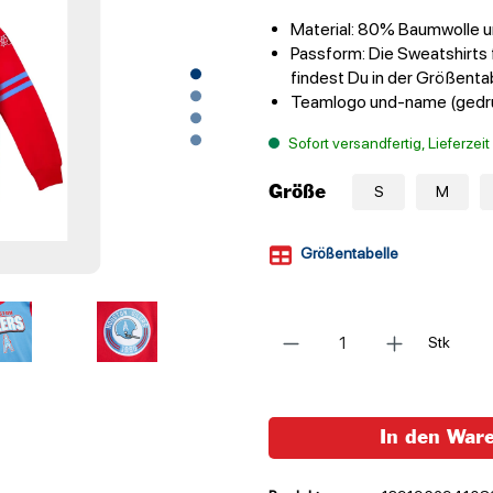
Material: 80% Baumwolle u
Passform: Die Sweatshirts 
findest Du in der Größenta
Teamlogo und-name (gedr
Sofort versandfertig, Lieferzei
Größe
S
M
Größentabelle
Anzahl
Stk
In den War