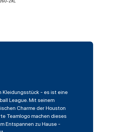
260-2XL
n Kleidungsstück - es ist eine
all League. Mit seinem
lgischen Charme der Houston
zierte Teamlogo machen dieses
 zum Entspannen zu Hause -
t.