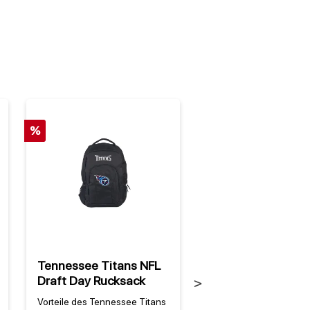
%
Tennessee Titans NFL
Tennessee Titans
Draft Day Rucksack
WinCraft Snack H
Next
Vorteile des Tennessee Titans
Warum der Tennessee T