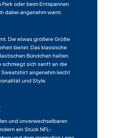
im Park oder beim Entspannen
dich dabei angenehm warm.
mt. Die etwas größere Größe
heit bietet. Das klassische
elastischen Bündchen halten
 schmiegt sich sanft an die
s Sweatshirt angenehm leicht
onalität und Style.
ielen und unverwechselbaren
sondern ein Stück NFL-
arben und dem originellen Logo