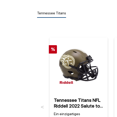
Tennessee Titans
%
Tennessee Titans NFL
Riddell 2022 Salute to
Previous
Service NFL Speed Mini
Ein einzigartiges