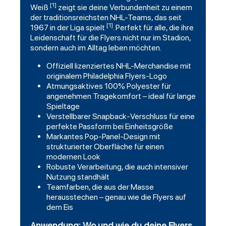
[1]
Weiß
zeigt sie deine Verbundenheit zu einem
der traditionsreichsten NHL-Teams, das seit
[1]
1967 in der Liga spielt
. Perfekt für alle, die ihre
Leidenschaft für die Flyers nicht nur im Stadion,
sondern auch im Alltag leben möchten.
Offiziell lizenziertes NHL-Merchandise mit
originalem Philadelphia Flyers-Logo
Atmungsaktives 100% Polyester für
angenehmen Tragekomfort – ideal für lange
Spieltage
Verstellbarer Snapback-Verschluss für eine
perfekte Passform bei Einheitsgröße
Markantes Pop-Panel-Design mit
strukturierter Oberfläche für einen
modernen Look
Robuste Verarbeitung, die auch intensiver
Nutzung standhält
Teamfarben, die aus der Masse
herausstechen – genau wie die Flyers auf
dem Eis
Anwendung: Wo und wie du deine Flyers