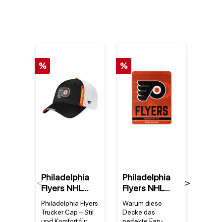
%
%
Philadelphia
Philadelphia
Phil
Previous
Next
Flyers NHL
Flyers NHL
Flye
Fanatics 2022
Super Plush
Ste
Philadelphia Flyers
Warum diese
Philad
Draft
Break Away
Set 
Trucker Cap – Stil
Decke das
NHL S
Authentic Pro
Decke
und Komfort für
perfekte Fan-
Set – P