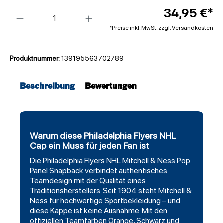
Anzahl
34,95 €*
*Preise inkl. MwSt. zzgl. Versandkosten
Produktnummer:
139195563702789
Beschreibung
Bewertungen
Warum diese Philadelphia Flyers NHL
Cap ein Muss für jeden Fan ist
Die
Philadelphia Flyers
NHL Mitchell & Ness Pop
Panel Snapback verbindet authentisches
Teamdesign mit der Qualität eines
Traditionsherstellers. Seit 1904 steht Mitchell &
Ness für hochwertige Sportbekleidung – und
diese Kappe ist keine Ausnahme. Mit den
offiziellen Teamfarben Orange,
Schwarz
und