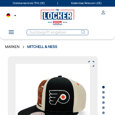
Gratisversand ab 75 € (DE)
Kostenlose Retouren (DE)
MARKEN
MITCHELL & NESS