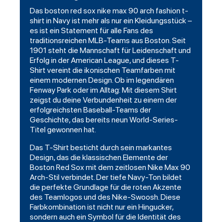
Das
boston red sox
nike max 90 arch fashion t-
shirt in Navy ist mehr als nur ein Kleidungsstück –
es ist ein Statement für alle Fans des
traditionsreichen MLB-Teams aus Boston. Seit
1901 steht die Mannschaft für Leidenschaft und
Erfolg in der American League, und dieses T-
Shirt vereint die ikonischen Teamfarben mit
einem modernen Design. Ob im
legendären
Fenway Park oder im Alltag: Mit diesem Shirt
zeigst du deine Verbundenheit zu einem der
erfolgreichsten
Baseball
-Teams der
Geschichte, das bereits neun World-Series-
Titel gewonnen hat.
Das T-Shirt besticht durch sein markantes
Design, das die klassischen Elemente der
Boston Red Sox mit dem zeitlosen Nike Max 90
Arch-Stil verbindet. Der tiefe Navy-Ton bildet
die perfekte Grundlage für die roten Akzente
des Teamlogos und des Nike-Swoosh. Diese
Farbkombination ist nicht nur ein Hingucker,
sondern auch ein Symbol für die Identität des