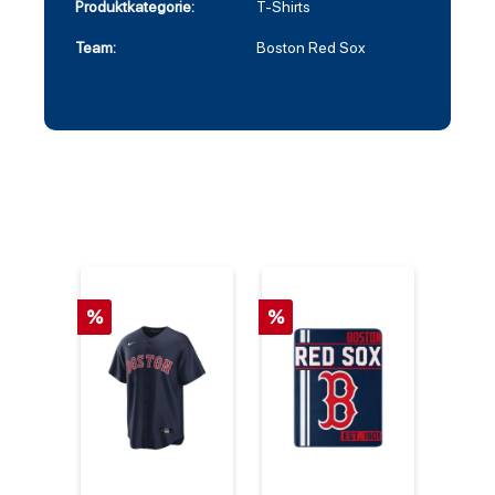
Produktkategorie:
T-Shirts
Team:
Boston Red Sox
%
%