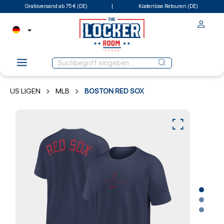
Gratisversand ab 75 € (DE)
Kostenlose Retouren (DE)
US LIGEN
MLB
BOSTON RED SOX