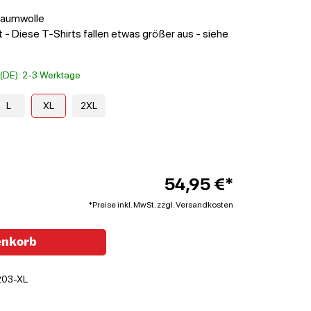
Baumwolle
 - Diese T-Shirts fallen etwas größer aus - siehe
t (DE): 2-3 Werktage
L
XL
2XL
54,95 €*
*Preise inkl. MwSt. zzgl. Versandkosten
enkorb
203-XL