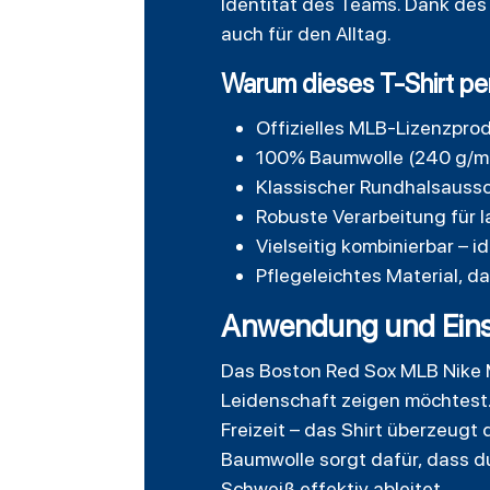
Identität des Teams. Dank des 
auch für den Alltag.
Warum dieses T-Shirt per
Offizielles MLB-Lizenzprod
100% Baumwolle (240 g/m²
Klassischer Rundhalsaussch
Robuste Verarbeitung für 
Vielseitig kombinierbar – i
Pflegeleichtes Material, 
Anwendung und Einsat
Das Boston Red Sox MLB Nike Ma
Leidenschaft zeigen möchtest. 
Freizeit – das Shirt überzeug
Baumwolle sorgt dafür, dass d
Schweiß effektiv ableitet.