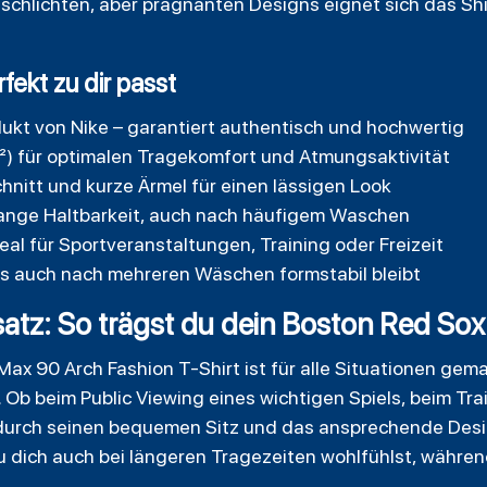
schlichten, aber prägnanten Designs eignet sich das Shir
fekt zu dir passt
ukt von Nike – garantiert authentisch und hochwertig
) für optimalen Tragekomfort und Atmungsaktivität
nitt und kurze Ärmel für einen lässigen Look
lange Haltbarkeit, auch nach häufigem Waschen
deal für Sportveranstaltungen, Training oder Freizeit
das auch nach mehreren Wäschen formstabil bleibt
z: So trägst du dein Boston Red Sox N
x 90 Arch Fashion T-Shirt ist für alle Situationen gema
Ob beim Public Viewing eines wichtigen Spiels, beim Trai
t durch seinen bequemen Sitz und das ansprechende Desi
u dich auch bei längeren Tragezeiten wohlfühlst, währe