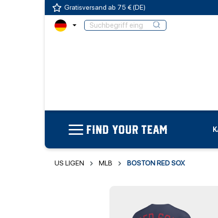
Gratisversand ab 75 € (DE)
FIND YOUR TEAM
K
US LIGEN
MLB
BOSTON RED SOX