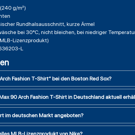
 (240 g/m²)
enten
ssischer Rundhalsausschnitt, kurze Ärmel
äsche bei 30°C, nicht bleichen, bei niedriger Temperatu
es MLB-Lizenzprodukt)
1636203-L
gen
rch Fashion T-Shirt“ bei den Boston Red Sox?
Max 90 Arch Fashion T-Shirt in Deutschland aktuell erhäl
hirt im deutschen Markt angeboten?
ielles MLB-Lizenzprodukt von Nike?