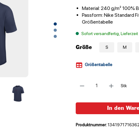
Material: 240 g/m² 100% 
Passform: Nike Standard Fit
Größentabelle
Sofort versandfertig, Lieferzei
Größe
S
M
Größentabelle
Anzahl
Stk
In den War
Produktnummer:
134197171636