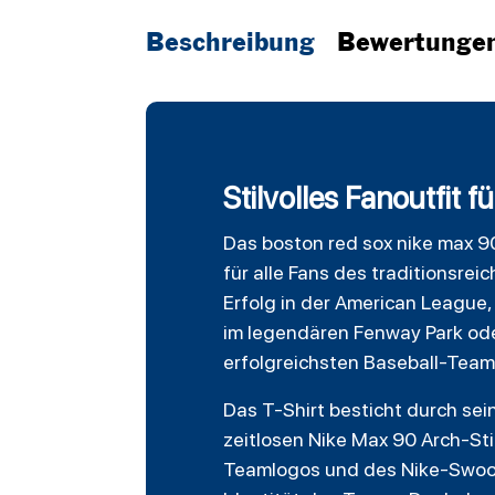
Beschreibung
Bewertunge
Stilvolles Fanoutfit
Das
boston red sox
nike max 90
für alle Fans des traditionsr
Erfolg in der American League
im
legendären
Fenway Park oder
erfolgreichsten
Baseball
-Teams
Das T-Shirt besticht durch se
zeitlosen Nike Max 90 Arch-Sti
Teamlogos und des Nike-Swoosh