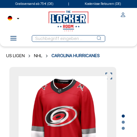
Gratisversand ab 75 € (DE)
Kostenlose Retouren (DE)
US LIGEN
NHL
CAROLINA HURRICANES