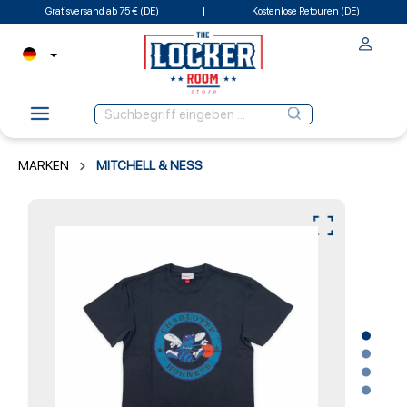
Gratisversand ab 75 € (DE)
Kostenlose Retouren (DE)
MARKEN
MITCHELL & NESS