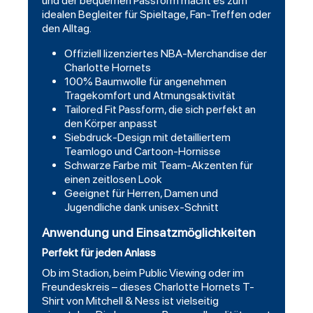
und der bequemen Passform macht es zum
idealen Begleiter für Spieltage, Fan-Treffen oder
den Alltag.
Offiziell lizenziertes NBA-Merchandise der
Charlotte Hornets
100% Baumwolle für angenehmen
Tragekomfort und Atmungsaktivität
Tailored Fit Passform, die sich perfekt an
den Körper anpasst
Siebdruck-Design mit detailliertem
Teamlogo und Cartoon-Hornisse
Schwarze Farbe mit Team-Akzenten für
einen zeitlosen Look
Geeignet für Herren, Damen und
Jugendliche dank unisex-Schnitt
Anwendung und Einsatzmöglichkeiten
Perfekt für jeden Anlass
Ob im Stadion, beim Public Viewing oder im
Freundeskreis – dieses Charlotte Hornets T-
Shirt von Mitchell & Ness ist vielseitig