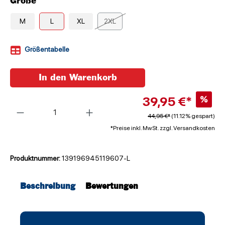
Größe
M
L
XL
2XL
Größentabelle
In den Warenkorb
39,95 €*
%
Anzahl
44,95 €*
(11.12% gespart)
*Preise inkl. MwSt. zzgl. Versandkosten
Produktnummer:
139196945119607-L
Beschreibung
Bewertungen