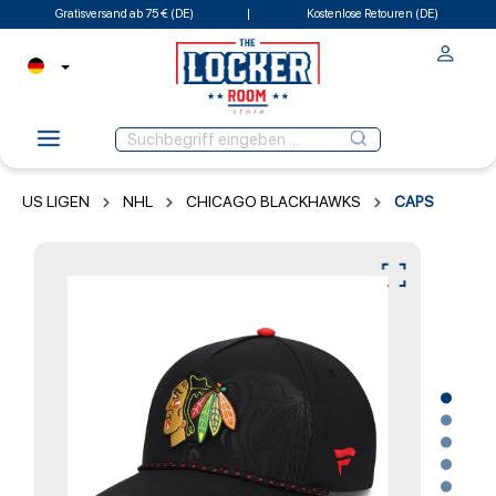
Gratisversand ab 75 € (DE)
Kostenlose Retouren (DE)
US LIGEN
NHL
CHICAGO BLACKHAWKS
CAPS