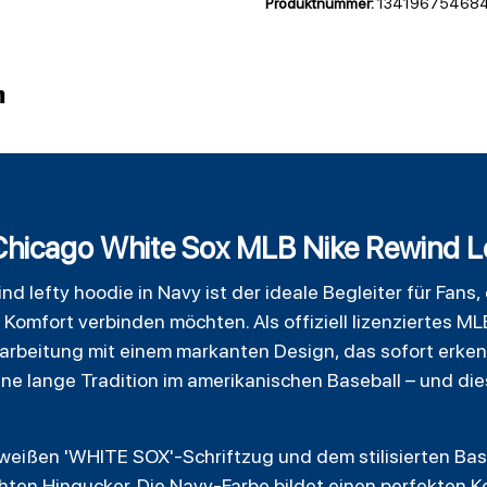
Produktnummer:
134196754684
n
 Chicago White Sox MLB Nike Rewind L
ind lefty
hoodie
in Navy ist der ideale Begleiter für Fans,
 Komfort verbinden möchten. Als offiziell lizenziertes M
arbeitung mit einem markanten Design, das sofort erkenn
eine lange Tradition im amerikanischen Baseball – und di
 weißen 'WHITE SOX'-Schriftzug und dem stilisierten Bas
ten Hingucker. Die Navy-Farbe bildet einen perfekten K