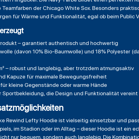
e Teamfarben der Chicago White Sox. Besonders praktis
en für Wärme und Funktionalität, egal ob beim Public V
erzeugt
-Produkt – garantiert authentisch und hochwertig
olle (davon 10% Bio-Baumwolle) und 18% Polyester (da
m² – robust und langlebig, aber trotzdem atmungsaktiv
und Kapuze für maximale Bewegungsfreiheit
 für kleine Gegenstände oder warme Hände
r Sportbekleidung, die Design und Funktionalität vereint
atzmöglichkeiten
e Rewind Lefty Hoodie ist vielseitig einsetzbar und pas
iels, im Stadion oder im Alltag – dieser Hoodie ist ein e
 nicht nur bequem, sondern auch langlebig. Die Kombinat