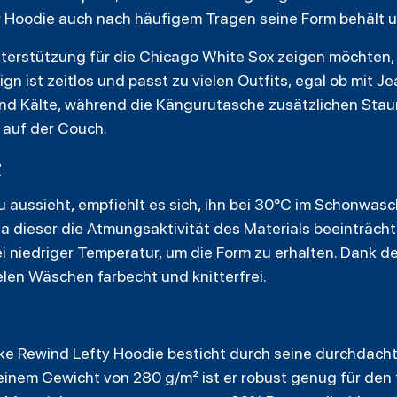
r Hoodie auch nach häufigem Tragen seine Form behält un
nterstützung für die Chicago White Sox zeigen möchten, 
n ist zeitlos und passt zu vielen Outfits, egal ob mit J
nd Kälte, während die Kängurutasche zusätzlichen Staura
auf der Couch.
t
u aussieht, empfiehlt es sich, ihn bei 30°C im Schonwa
da dieser die Atmungsaktivität des Materials beeinträch
ei niedriger Temperatur, um die Form zu erhalten. Dank 
elen Wäschen farbecht und knitterfrei.
e Rewind Lefty Hoodie besticht durch seine durchdacht
einem Gewicht von 280 g/m² ist er robust genug für den t