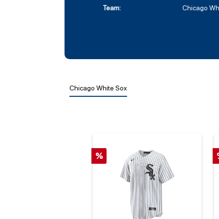
Team:
Chicago Wh
Chicago White Sox
%