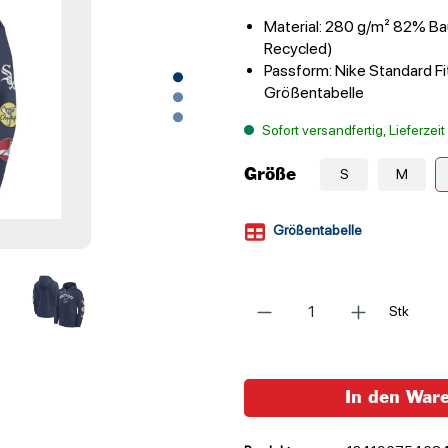
Material: 280 g/m² 82% B
Recycled)
Passform: Nike Standard Fit
Größentabelle
Sofort versandfertig, Lieferzei
Größe
S
M
Größentabelle
Anzahl
Stk
In den War