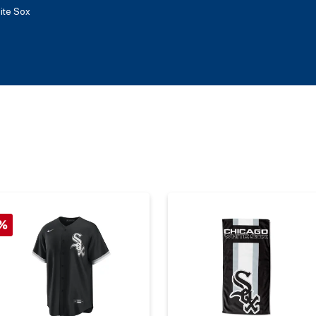
ite Sox
%