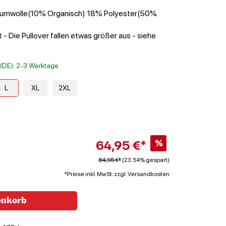
aumwolle(10% Organisch) 18% Polyester(50%
 - Die Pullover fallen etwas größer aus - siehe
t (DE): 2-3 Werktage
L
XL
2XL
64,95 €*
%
84,95 €*
(23.54% gespart)
*Preise inkl. MwSt. zzgl. Versandkosten
enkorb