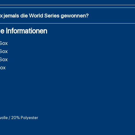
x jemals die World Series gewonnen?
e Informationen
Sox
Sox
Sox
Sox
lle / 20% Polyester