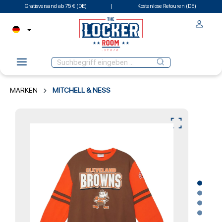
Gratisversand ab 75 € (DE)
Kostenlose Retouren (DE)
MARKEN
MITCHELL & NESS