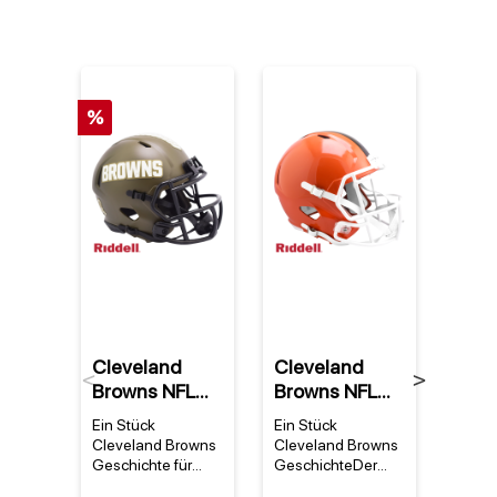
%
Cleveland
Cleveland
Clev
Previous
Next
Browns NFL
Browns NFL
Bro
Riddell 2022
Riddell Replica
Cam
Ein Stück
Ein Stück
Warum
Salute to
Speed Full
Flee
Cleveland Browns
Cleveland Browns
Cleve
Service NFL
Size Helm
Geschichte für
GeschichteDer
NFL 
deine Sammlung
Cleveland Browns
Fleec
Speed Mini