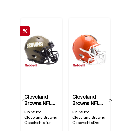
%
Cleveland
Cleveland
Clev
Previous
Next
Browns NFL
Browns NFL
Bro
Riddell 2022
Riddell Replica
Cam
Ein Stück
Ein Stück
Warum
Salute to
Speed Full
Flee
Cleveland Browns
Cleveland Browns
Cleve
Service NFL
Size Helm
Geschichte für
GeschichteDer
NFL 
deine Sammlung
Cleveland Browns
Fleec
Speed Mini