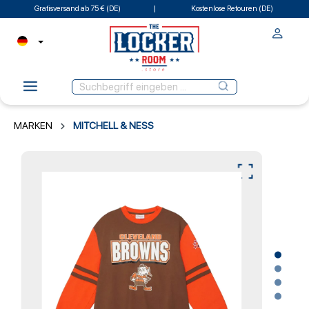
Gratisversand ab 75 € (DE)
Kostenlose Retouren (DE)
MARKEN
MITCHELL & NESS