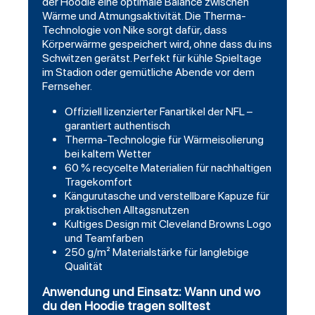
der
Hoodie
eine optimale Balance zwischen
Wärme und Atmungsaktivität. Die Therma-
Technologie von Nike sorgt dafür, dass
Körperwärme gespeichert wird, ohne dass du ins
Schwitzen gerätst. Perfekt für kühle Spieltage
im Stadion oder gemütliche Abende vor dem
Fernseher.
Offiziell lizenzierter Fanartikel der NFL –
garantiert authentisch
Therma-Technologie für Wärmeisolierung
bei kaltem Wetter
60 % recycelte Materialien für nachhaltigen
Tragekomfort
Kängurutasche und verstellbare Kapuze für
praktischen Alltagsnutzen
Kultiges Design mit Cleveland Browns Logo
und Teamfarben
250 g/m² Materialstärke für langlebige
Qualität
Anwendung und Einsatz: Wann und wo
du den Hoodie tragen solltest