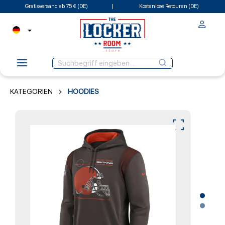
Gratisversand ab 75 € (DE)
Kostenlose Retouren (DE)
KATEGORIEN
HOODIES