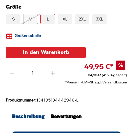
Größe
S
M
L
XL
2XL
3XL
Größentabelle
In den Warenkorb
49,95 €*
%
Anzahl
84,95 €*
(41.2% gespart)
*Preise inkl. MwSt. zzgl. Versandkosten
Produktnummer:
134195134442946-L
Beschreibung
Bewertungen