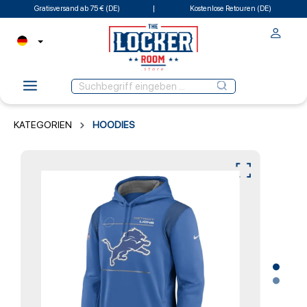
Gratisversand ab 75 € (DE)
Kostenlose Retouren (DE)
KATEGORIEN
HOODIES