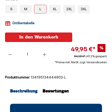
S
M
L
XL
2XL
3XL
Größentabelle
In den Warenkorb
49,95 €*
%
Anzahl
84,95 €*
(41.2% gespart)
*Preise inkl. MwSt. zzgl. Versandkosten
Produktnummer:
134195134444803-L
Beschreibung
Bewertungen