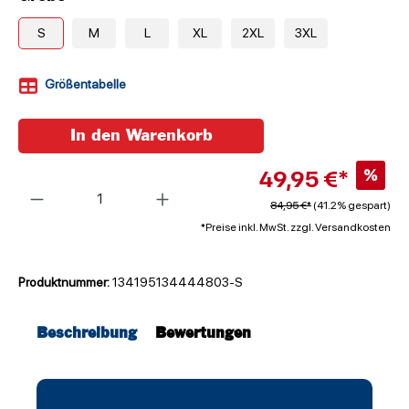
S
M
L
XL
2XL
3XL
Größentabelle
In den Warenkorb
49,95 €*
%
Anzahl
84,95 €*
(41.2% gespart)
*Preise inkl. MwSt. zzgl. Versandkosten
Produktnummer:
134195134444803-S
Beschreibung
Bewertungen