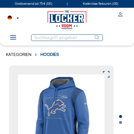
Gratisversand ab 75 € (DE)
Kostenlose Retouren (DE)
KATEGORIEN
HOODIES