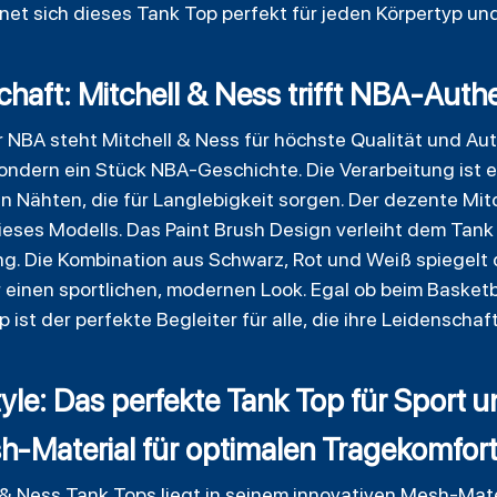
net sich dieses Tank Top perfekt für jeden Körpertyp und 
haft: Mitchell & Ness trifft NBA-Authe
r NBA steht Mitchell & Ness für höchste Qualität und Aut
ondern ein Stück NBA-Geschichte. Die Verarbeitung ist er
en Nähten, die für Langlebigkeit sorgen. Der dezente Mi
 dieses Modells. Das Paint Brush Design verleiht dem Tank
g. Die Kombination aus Schwarz, Rot und Weiß spiegelt 
 einen sportlichen, modernen Look. Egal ob beim Basketba
p ist der perfekte Begleiter für alle, die ihre Leidenscha
Style: Das perfekte Tank Top für Sport u
-Material für optimalen Tragekomfor
& Ness Tank Tops liegt in seinem innovativen Mesh-Mater