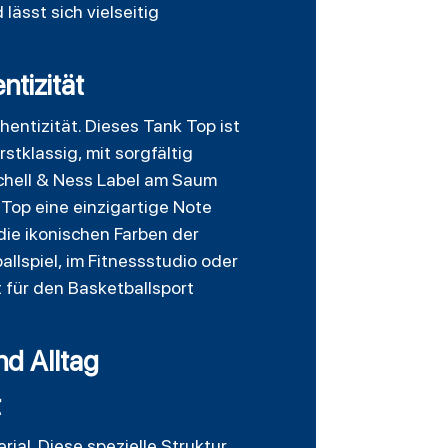
lässt sich vielseitig
ntizität
hentizität. Dieses Tank Top ist
stklassig, mit sorgfältig
tchell & Ness Label am Saum
 Top eine einzigartige Note
die ikonischen Farben der
llspiel, im Fitnessstudio oder
ft für den Basketballsport
nd Alltag
t
ial. Diese spezielle Struktur