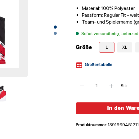
Material: 100% Polyester
Passform: Regular Fit - wei
Team- und Spielername (g
Sofort versandfertig, Lieferzei
Größe
L
XL
Größentabelle
Anzahl
Stk
In den War
Produktnummer:
1391969451211