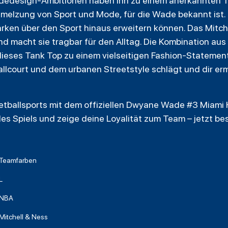
Modedesign-Ambitionen haben ihn zu einem anerkannten 
melzung von Sport und Mode, für die Wade bekannt ist. Es
arken über den Sport hinaus erweitern können. Das Mitch
d macht sie tragbar für den Alltag. Die Kombination au
ses Tank Top zu einem vielseitigen Fashion-Statement. 
lcourt und dem urbanen Streetstyle schlägt und dir ermö
ketballsports mit dem offiziellen Dwyane Wade #3 Miami 
es Spiels und zeige deine Loyalität zum Team – jetzt bes
Teamfarben
L
NBA
Mitchell & Ness