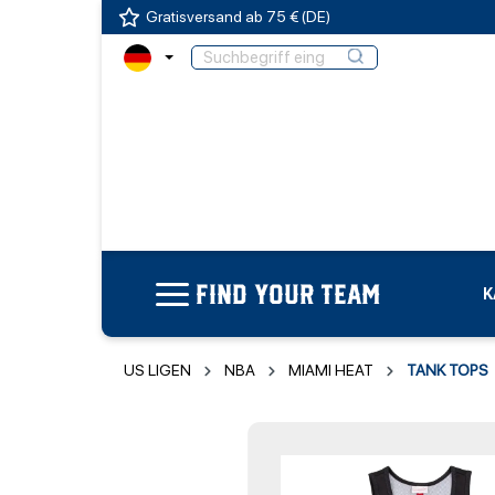
Gratisversand ab 75 € (DE)
FIND YOUR TEAM
K
US LIGEN
NBA
MIAMI HEAT
TANK TOPS