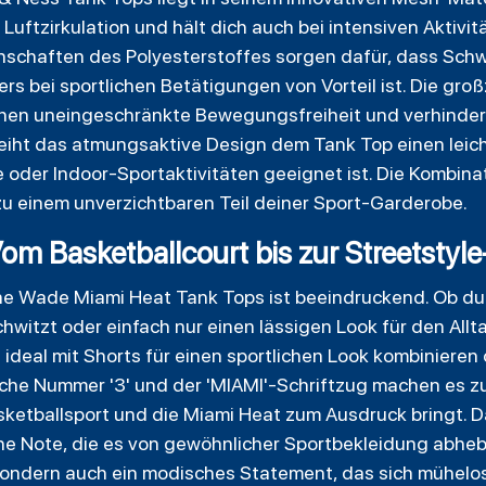
Luftzirkulation und hält dich auch bei intensiven Aktivi
nschaften des Polyesterstoffes sorgen dafür, dass Sch
ers bei sportlichen Betätigungen von Vorteil ist. Die g
chen uneingeschränkte Bewegungsfreiheit und verhinder
rleiht das atmungsaktive Design dem Tank Top einen leic
oder Indoor-Sportaktivitäten geeignet ist. Die Kombina
u einem unverzichtbaren Teil deiner Sport-Garderobe.
 Vom Basketballcourt bis zur Streetstyl
ane Wade Miami Heat Tank Tops ist beeindruckend. Ob du
chwitzt oder einfach nur einen lässigen Look für den Allt
h ideal mit Shorts für einen sportlichen Look kombinieren
nische Nummer '3' und der 'MIAMI'-Schriftzug machen es 
ketballsport und die Miami Heat zum Ausdruck bringt. Da
e Note, die es von gewöhnlicher Sportbekleidung abhebt. 
sondern auch ein modisches Statement, das sich mühelos