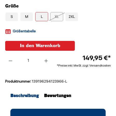
Größe
S
M
L
XL
2XL
Größentabelle
In den Warenkorb
Anzahl
149,95 €*
*Preise inkl. MwSt. zzgl. Versandkosten
Produktnummer:
139196294123966-L
Beschreibung
Bewertungen