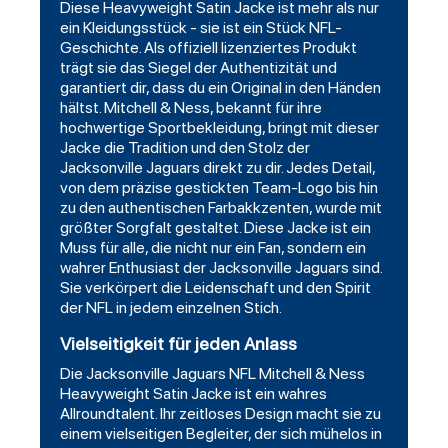
Diese Heavyweight Satin Jacke ist mehr als nur
ein Kleidungsstück - sie ist ein Stück NFL-
Geschichte. Als offiziell lizenziertes Produkt
trägt sie das Siegel der Authentizität und
garantiert dir, dass du ein Original in den Händen
hältst. Mitchell & Ness, bekannt für ihre
hochwertige Sportbekleidung, bringt mit dieser
Jacke die Tradition und den Stolz der
Jacksonville Jaguars direkt zu dir. Jedes Detail,
von dem präzise gestickten Team-Logo bis hin
zu den authentischen Farbakkzenten, wurde mit
größter Sorgfalt gestaltet. Diese Jacke ist ein
Muss für alle, die nicht nur ein Fan, sondern ein
wahrer Enthusiast der Jacksonville Jaguars sind.
Sie verkörpert die Leidenschaft und den Spirit
der NFL in jedem einzelnen Stich.
Vielseitigkeit für jeden Anlass
Die Jacksonville Jaguars NFL Mitchell & Ness
Heavyweight Satin Jacke ist ein wahres
Allroundtalent. Ihr zeitloses Design macht sie zu
einem vielseitigen Begleiter, der sich mühelos in