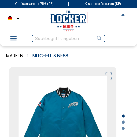
Gratisversand ab 75 € (DE)
Kostenlose Retouren (DE)
MARKEN
MITCHELL & NESS