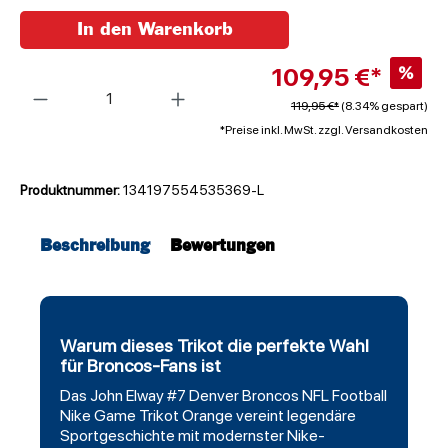
In den Warenkorb
109,95 €*
%
Anzahl
119,95 €*
(8.34% gespart)
*Preise inkl. MwSt. zzgl. Versandkosten
Produktnummer:
134197554535369-L
Beschreibung
Bewertungen
Warum dieses Trikot die perfekte Wahl
für Broncos-Fans ist
Das John Elway #7
Denver Broncos
NFL Football
Nike Game Trikot Orange vereint
legendäre
Sportgeschichte mit modernster Nike-