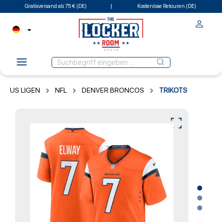
Gratisversand ab 75 € (DE)
Kostenlose Retouren (DE)
US LIGEN
NFL
DENVER BRONCOS
TRIKOTS