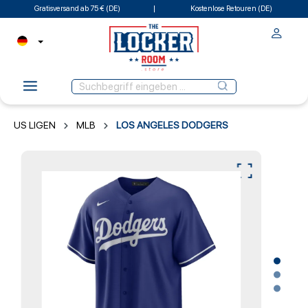
Gratisversand ab 75 € (DE)
Kostenlose Retouren (DE)
US LIGEN
MLB
LOS ANGELES DODGERS