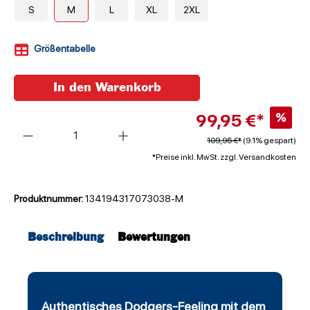
S
M
L
XL
2XL
Größentabelle
In den Warenkorb
99,95 €*
%
Anzahl
109,95 €*
(9.1% gespart)
*Preise inkl. MwSt. zzgl. Versandkosten
Produktnummer:
134194317073038-M
Beschreibung
Bewertungen
Authentisches Dodgers-Feeling mit dem