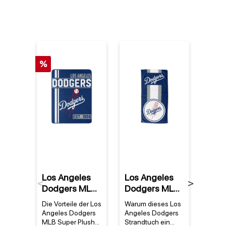
%
Los Angeles
Los Angeles
Los 
Previous
Next
Dodgers MLB
Dodgers MLB
Dod
Super Plush
Zone Read
Stri
Die Vorteile der Los
Warum dieses Los
Warum
Walk Off
Strandtuch
Stra
Angeles Dodgers
Angeles Dodgers
Angel
Decke
MLB Super Plush
Strandtuch ein
MLB S