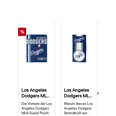
%
Los Angeles
Los Angeles
Los 
Previous
Next
Dodgers MLB
Dodgers MLB
Dod
Super Plush
Zone Read
Stri
Die Vorteile der Los
Warum dieses Los
Warum
Walk Off
Strandtuch
Stra
Angeles Dodgers
Angeles Dodgers
Angel
Decke
MLB Super Plush
Strandtuch ein
MLB S