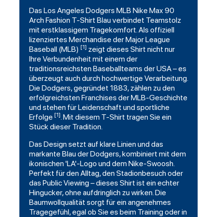
Das
Los Angeles Dodgers
MLB Nike Max 90
Arch Fashion T-Shirt Blau verbindet Teamstolz
mit erstklassigem Tragekomfort. Als offiziell
lizenziertes Merchandise der Major League
[1]
Baseball
(MLB)
zeigt dieses Shirt nicht nur
Ihre Verbundenheit mit einem der
traditionsreichsten Baseballteams der USA – es
überzeugt auch durch hochwertige Verarbeitung.
Die Dodgers, gegründet 1883, zählen zu den
erfolgreichsten Franchises der MLB-Geschichte
und stehen für Leidenschaft und sportliche
[1]
Erfolge
. Mit diesem T-Shirt tragen Sie ein
Stück dieser Tradition.
Das Design setzt auf klare Linien und das
markante Blau der Dodgers, kombiniert mit dem
ikonischen 'LA'-Logo und dem Nike-Swoosh.
Perfekt für den Alltag, den Stadionbesuch oder
das Public Viewing – dieses Shirt ist ein echter
Hingucker, ohne aufdringlich zu wirken. Die
Baumwollqualität sorgt für ein angenehmes
Tragegefühl, egal ob Sie es beim Training oder in