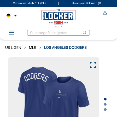
Gratisversand ab 75 € (DE)
Kostenlose Retouren (DE)
US LIGEN
MLB
LOS ANGELES DODGERS