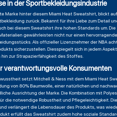
se in der Sportbekleidungsindustrie
te Marke hinter diesem Miami Heat Sweatshirt, blickt auf 
bekleidung zurück. Bekannt für ihre Liebe zum Detail u
auch bei diesem Sweatshirt ihre hohen Standards um. Die
Materialien gewährleisten nicht nur einen hervorragend
idungsstücks. Als offizieller Lizenznehmer der NBA acht
odukts sicherzustellen. Diesspiegelt sich in jedem Aspek
 hin zur Strapazierfähigkeit des Stoffes.
r verantwortungsvolle Konsumenten
wusstheit setzt Mitchell & Ness mit dem Miami Heat Swea
dung von 80% Baumwolle, einer natürlichen und nachw
liche Ausrichtung der Marke. Die Kombination mit Polyes
für die notwendige Robustheit und Pflegeleichtigkeit. Di
nd verlängert die Lebensdauer des Produkts, was wiede
rodukt erfüllt das Sweatshirt zudem hohe soziale Standard