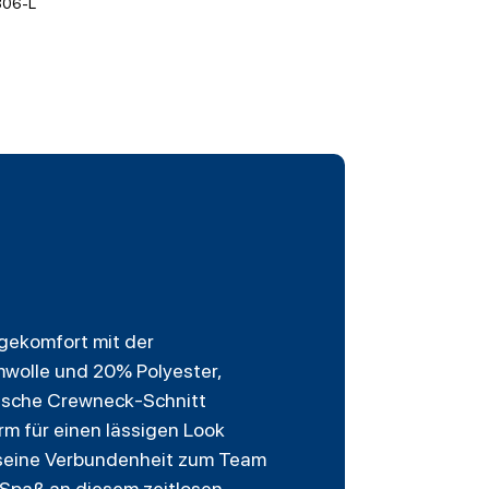
806-L
agekomfort mit der
mwolle und 20% Polyester,
sische Crewneck-Schnitt
m für einen lässigen Look
er seine Verbundenheit zum Team
n Spaß an diesem zeitlosen