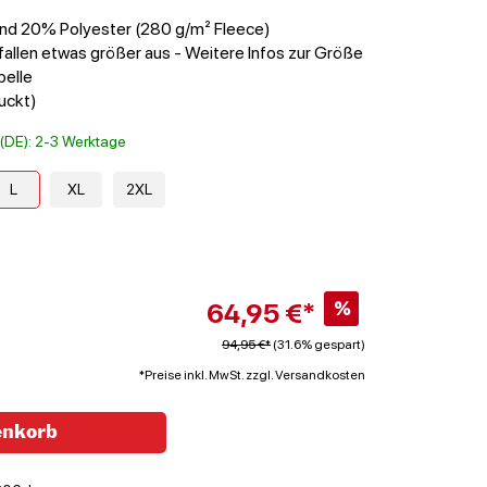
nd 20% Polyester (280 g/m² Fleece)
fallen etwas größer aus - Weitere Infos zur Größe
belle
uckt)
t (DE): 2-3 Werktage
L
XL
2XL
64,95 €*
%
94,95 €*
(31.6% gespart)
*Preise inkl. MwSt. zzgl. Versandkosten
enkorb