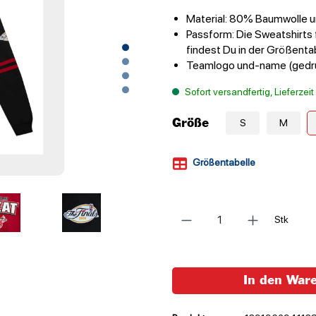
Material: 80% Baumwolle u
Passform: Die Sweatshirts 
findest Du in der Größenta
Teamlogo und-name (gedr
Sofort versandfertig, Lieferzei
Größe
S
M
Größentabelle
Anzahl
Stk
In den War