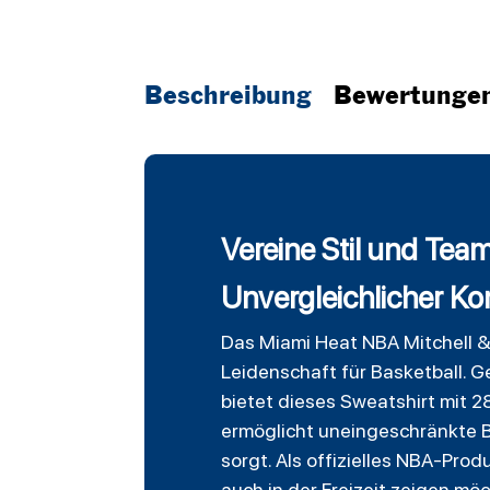
Beschreibung
Bewertunge
Vereine Stil und Tea
Unvergleichlicher Kom
Das Miami Heat NBA Mitchell &
Leidenschaft für Basketball. 
bietet dieses Sweatshirt mit 
ermöglicht uneingeschränkte B
sorgt. Als offizielles NBA-Pro
auch in der Freizeit zeigen mö