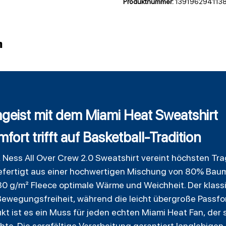
Produktnummer:
139196294113
n
mgeist mit dem Miami Heat Sweatshirt
fort trifft auf Basketball-Tradition
 Ness All Over Crew 2.0 Sweatshirt vereint höchsten Tr
Gefertigt aus einer hochwertigen Mischung von 80% Bau
280 g/m² Fleece optimale Wärme und Weichheit. Der klas
ewegungsfreiheit, während die leicht übergroße Passfor
dukt ist es ein Muss für jeden echten Miami Heat Fan, d
chte. Die sorgfältige Verarbeitung garantiert langlebige