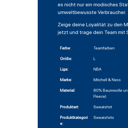
es nicht nur ein modisches St
umweltbewusste Verbraucher.
Zeige deine Loyalität zu den M
jetzt und trage dein Team mit S
Farbe:
Teamfarben
Größe:
L
Liga:
NBA
Marke:
Mitchell & Ness
Material:
80% Baumwolle und
Fleece)
Produktart:
Sweatshirt
Produktkategori
Sweatshirts
e: