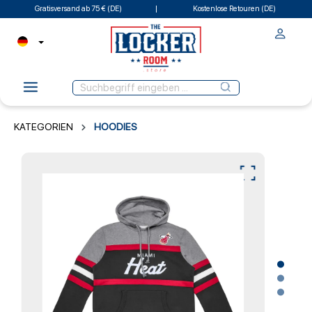
Gratisversand ab 75 € (DE)
Kostenlose Retouren (DE)
KATEGORIEN
HOODIES