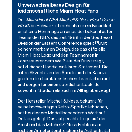
Unverwechselbares Design für
leidenschaftliche Miami Heat Fans
Der
Miami Heat
NBA
Mitchell
& Ness Head Coach
Hoodie
in Schwarz ist mehr als nur ein Fanartikel –
er ist eine Hommage an eines der bekanntesten
Teams der NBA, das seit 1988 in der Southeast
[1]
Division der Eastern Conference spielt
. Mit
seinem markanten Design, das das offizielle
Miami Heat Logo und den Teamnamen in
kontrastierendem Weiß auf der Brust trägt,
setzt dieser Hoodie ein klares Statement. Die
roten Akzente an den Ärmeln und der Kapuze
greifen die charakteristischen Teamfarben auf
und sorgen für einen sportlichen Look, der
sowohl im Stadion als auch im Alltag überzeugt.
Der Hersteller Mitchell & Ness, bekannt für
seine hochwertigen Retro-Sportkollektionen,
hat bei diesem Modell besonderen Wert auf
Details gelegt. Das aufgenähte Logo auf der
Brust und das Mitchell & Ness Emblem am
rechten Ärmel unterstreichen die Authentizität