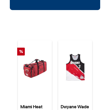
%
Miami Heat
Dwyane Wade
Miam