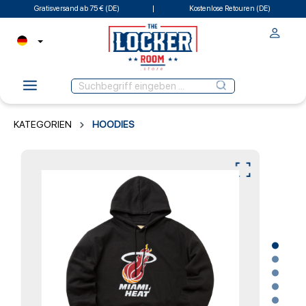
Gratisversand ab 75 € (DE)
Kostenlose Retouren (DE)
KATEGORIEN
HOODIES