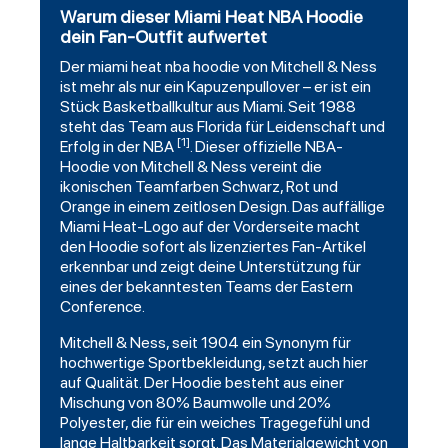
Warum dieser Miami Heat NBA Hoodie
dein Fan-Outfit aufwertet
Der
miami heat
nba
hoodie
von
Mitchell
& Ness
ist mehr als nur ein Kapuzenpullover – er ist ein
Stück Basketballkultur aus Miami. Seit 1988
steht das Team aus Florida für Leidenschaft und
[1]
Erfolg in der NBA
. Dieser offizielle NBA-
Hoodie von Mitchell & Ness vereint die
ikonischen Teamfarben Schwarz, Rot und
Orange in einem zeitlosen Design. Das auffällige
Miami Heat-Logo auf der Vorderseite macht
den Hoodie sofort als lizenziertes Fan-Artikel
erkennbar und zeigt deine Unterstützung für
eines der bekanntesten Teams der Eastern
Conference.
Mitchell & Ness, seit 1904 ein Synonym für
hochwertige Sportbekleidung, setzt auch hier
auf Qualität. Der Hoodie besteht aus einer
Mischung von 80% Baumwolle und 20%
Polyester, die für ein weiches Tragegefühl und
lange Haltbarkeit sorgt. Das Materialgewicht von