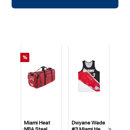
%
Miami Heat
Dwyane Wade
Miam
NBA Steal
#3 Miami Heat
NBA 