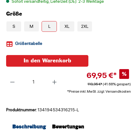
Sofort versandfertig, Lieferzeit (DE): 2-3 Werktage
Größe
S
M
L
XL
2XL
Größentabelle
In den Warenkorb
69,95 €*
%
Anzahl
119,95 €*
(41.68% gespart)
*Preise inkl. MwSt. zzgl. Versandkosten
Produktnummer:
134194534316215-L
Beschreibung
Bewertungen