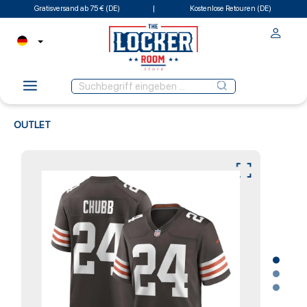
Gratisversand ab 75 € (DE)
Kostenlose Retouren (DE)
OUTLET