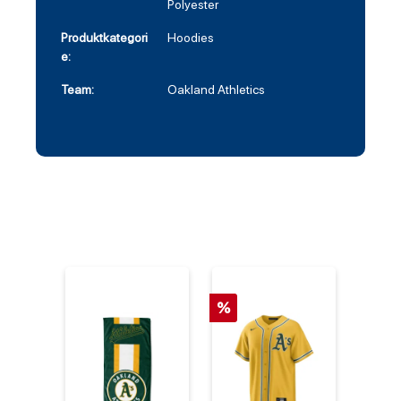
Polyester
Produktkategori
Hoodies
e:
Team:
Oakland Athletics
%
%