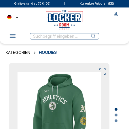
Gratisversand ab 75 € (DE)
Kostenlose Retouren (DE)
KATEGORIEN
HOODIES