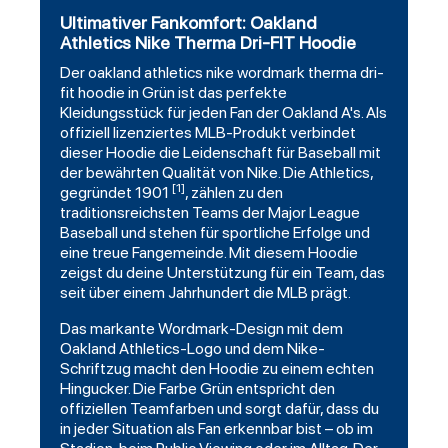
Ultimativer Fankomfort: Oakland
Athletics Nike Therma Dri-FIT Hoodie
Der
oakland athletics
nike wordmark
therma
dri-
fit hoodie in Grün ist das perfekte
Kleidungsstück für jeden Fan der Oakland A's. Als
offiziell lizenziertes MLB-Produkt verbindet
dieser Hoodie die Leidenschaft für Baseball mit
der bewährten Qualität von Nike. Die Athletics,
[1]
gegründet 1901
, zählen zu den
traditionsreichsten Teams der Major League
Baseball und stehen für sportliche Erfolge und
eine treue Fangemeinde. Mit diesem Hoodie
zeigst du deine Unterstützung für ein Team, das
seit über einem Jahrhundert die MLB prägt.
Das markante Wordmark-Design mit dem
Oakland Athletics-Logo und dem Nike-
Schriftzug macht den
Hoodie
zu einem echten
Hingucker. Die Farbe Grün entspricht den
offiziellen Teamfarben und sorgt dafür, dass du
in jeder Situation als Fan erkennbar bist – ob im