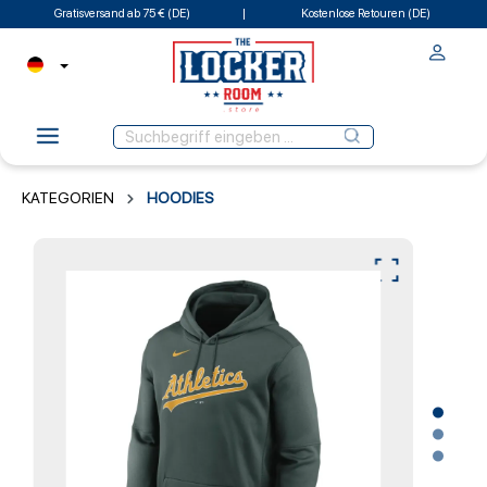
Gratisversand ab 75 € (DE)
Kostenlose Retouren (DE)
KATEGORIEN
HOODIES