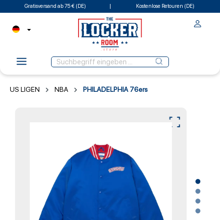
Gratisversand ab 75 € (DE)
Kostenlose Retouren (DE)
US LIGEN
NBA
PHILADELPHIA 76ers