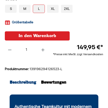
S
M
L
XL
2XL
Größentabelle
In den Warenkorb
Anzahl
149,95 €*
*Preise inkl. MwSt. zzgl. Versandkosten
Produktnummer:
139196294126523-L
Beschreibung
Bewertungen
Authentische Teamkultur mit modernem