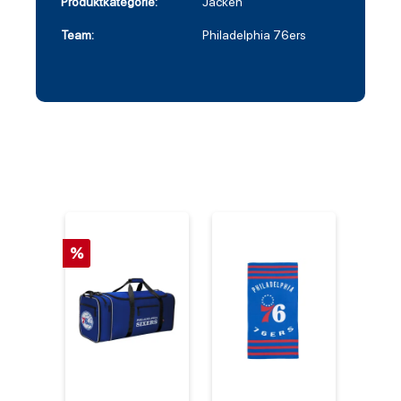
Produktkategorie:
Jacken
Team:
Philadelphia 76ers
%
%