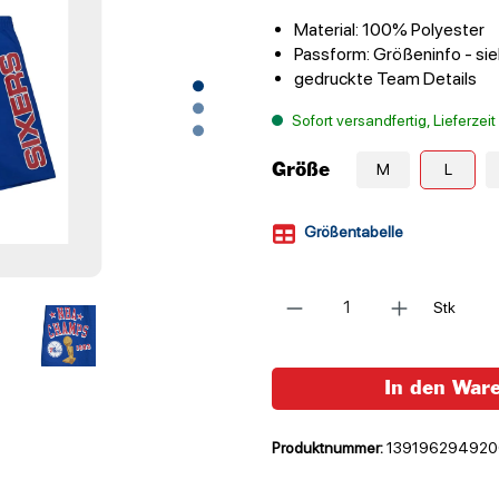
Material: 100% Polyester
Passform: Größeninfo - si
gedruckte Team Details
Sofort versandfertig, Lieferzei
Größe
M
L
Größentabelle
Anzahl
Stk
In den War
Produktnummer:
139196294920