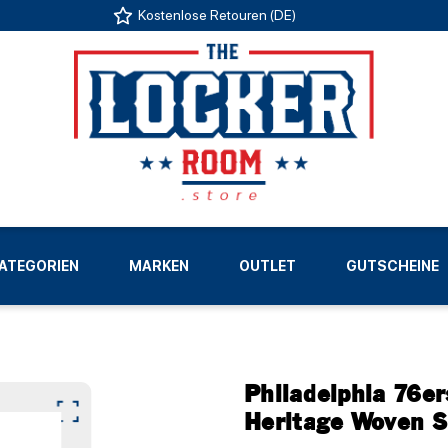
Kostenlose Retouren (DE)
US
ATEGORIEN
MARKEN
OUTLET
GUTSCHEINE
LIGEN
Philadelphia 76e
Heritage Woven S