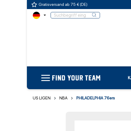
Gratisversand ab 75 € (DE)
FIND YOUR TEAM
K
US LIGEN
NBA
PHILADELPHIA 76ers