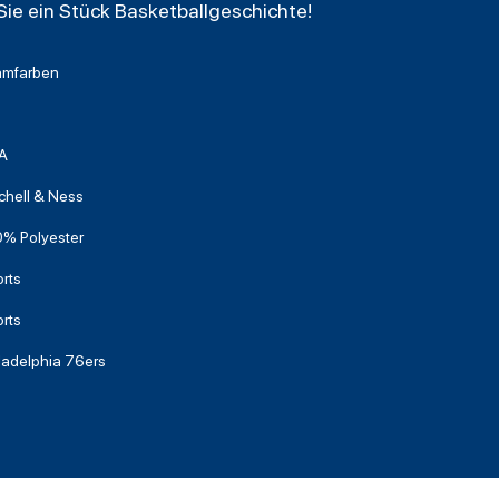
 Sie ein Stück Basketballgeschichte!
amfarben
A
chell & Ness
% Polyester
rts
rts
ladelphia 76ers