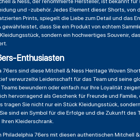
chell & Ness, der renommierte Hersteller, ist bekannt für
idung und -zubehör. Jedes Element dieser Shorts, von d
atzierten Prints, spiegelt die Liebe zum Detail und das 
A gewährleistet, dass Sie ein Produkt von echtem Samml
n Kleidungsstück, sondern ein hochwertiges Souvenir, da
rt.
6ers-Enthusiasten
a 76ers sind diese Mitchell & Ness Heritage Woven Shor
 tief verwurzelte Leidenschaft für das Team und seine gl
 Teams bewundern oder einfach nur Ihre Loyalität zeige
sich hervorragend als Geschenk für Freunde und Familie,
ts tragen Sie nicht nur ein Stück Kleidungsstück, sonder
 Sie sind ein Symbol für die Erfolge und die Zukunft des
n Ihren Kleiderschrank.
en Philadelphia 76ers mit diesen authentischen Mitchell