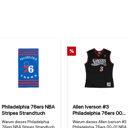
%
Philadelphia 76ers NBA
Allen Iverson #3
Stripes Strandtuch
Philadelphia 76ers 00-
01 NBA Mitchell & Ness
Warum dieses Philadelphia
Warum dieses Allen Iverson #3
Swingman Trikot
76ers NBA Stripes Strandtuch
Philadelphia 76ers 00-01 NBA