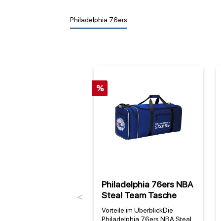
Philadelphia 76ers
%
Philadelphia 76ers NBA
Steal Team Tasche
Previous
Vorteile im ÜberblickDie
Philadelphia 76ers NBA Steal