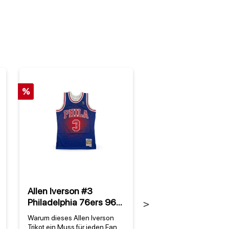
%
Allen Iverson #3
Philadelphia 76er
Philadelphia 76ers 96
Mitchell & Ness All
Next
NBA Mitchell & Ness
Pro Snapback HW
Warum dieses Allen Iverson
Philadelphia 76ers Cap
Spraypaint Gradient
Trikot ein Muss für jeden Fan
Mitchell & Ness – Offizi