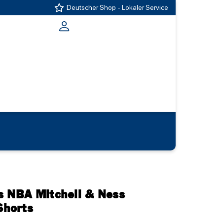
Deutscher Shop - Lokaler Service
s NBA Mitchell & Ness
horts