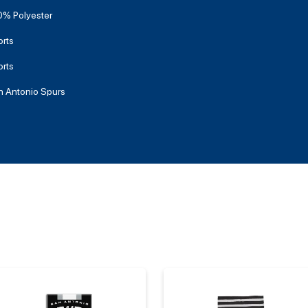
0% Polyester
rts
rts
n Antonio Spurs