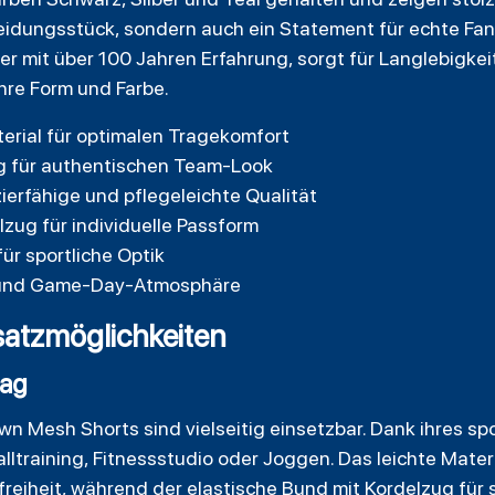
Kleidungsstück, sondern auch ein Statement für echte Fan
ler mit über 100 Jahren Erfahrung, sorgt für Langlebigke
hre Form und Farbe.
rial für optimalen Tragekomfort
ng für authentischen Team-Look
ierfähige und pflegeleichte Qualität
lzug für individuelle Passform
ür sportliche Optik
eit und Game-Day-Atmosphäre
atzmöglichkeiten
tag
 Mesh Shorts sind vielseitig einsetzbar. Dank ihres spo
lltraining, Fitnessstudio oder Joggen. Das leichte Mater
iheit, während der elastische Bund mit Kordelzug für s