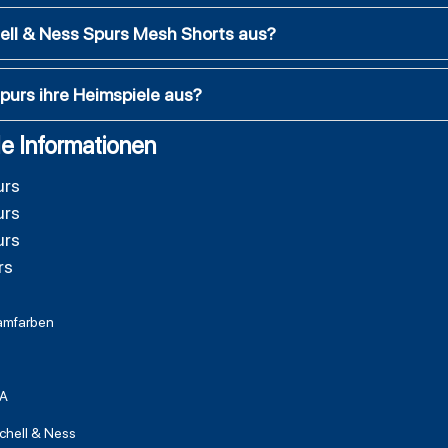
hell & Ness Spurs Mesh Shorts aus?
purs ihre Heimspiele aus?
e Informationen
urs
urs
urs
rs
amfarben
A
chell & Ness