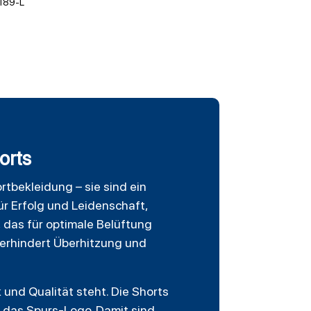
189-L
orts
rtbekleidung – sie sind ein
ür Erfolg und Leidenschaft,
 das für optimale Belüftung
verhindert Überhitzung und
 und Qualität steht. Die Shorts
z das Spurs-Logo. Damit sind