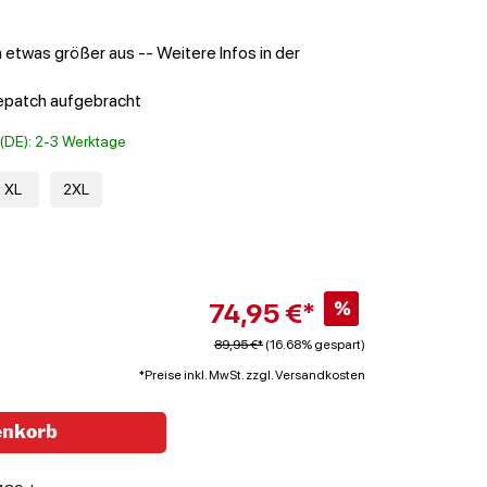
 etwas größer aus -- Weitere Infos in der
epatch aufgebracht
t (DE): 2-3 Werktage
XL
2XL
74,95 €*
%
89,95 €*
(16.68% gespart)
*Preise inkl. MwSt. zzgl. Versandkosten
enkorb