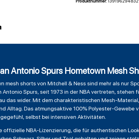
Produktnummer:
139196294832
n
 San Antonio Spurs Hometown Mesh Sh
wn mesh
shorts
von Mitchell & Ness sind mehr als nur Spo
Antonio Spurs, seit 1973 in der NBA vertreten, stehen f
au das wider. Mit dem charakteristischen Mesh-Material,
rt und Alltag. Das atmungsaktive 100% Polyester-Gewebe 
egefühl, selbst bei intensiven Aktivitäten.
e offizielle NBA-Lizenzierung, die für authentischen Look
rben Schwarz, Silber und Teal gehalten und zeigen stol