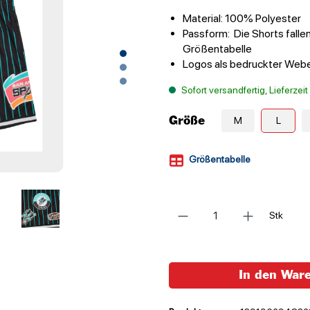
Material: 100% Polyester
Passform: Die Shorts fallen
Größentabelle
Logos als bedruckter Web
Sofort versandfertig, Lieferzei
Größe
M
L
Größentabelle
Anzahl
Stk
In den War