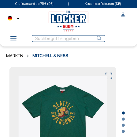
Gratisversand ab 75 € (DE)
Kostenlose Retouren (DE)
MARKEN
MITCHELL & NESS