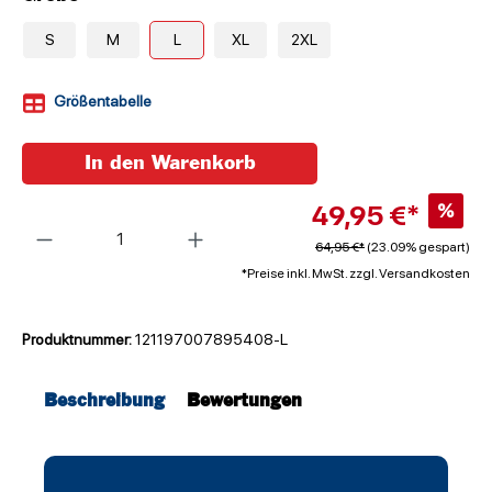
S
M
L
XL
2XL
Größentabelle
In den Warenkorb
49,95 €*
%
Anzahl
64,95 €*
(23.09% gespart)
*Preise inkl. MwSt. zzgl. Versandkosten
Produktnummer:
121197007895408-L
Beschreibung
Bewertungen