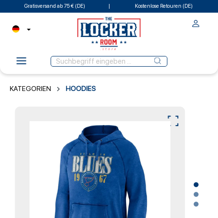
Gratisversand ab 75 € (DE)
Kostenlose Retouren (DE)
KATEGORIEN
HOODIES