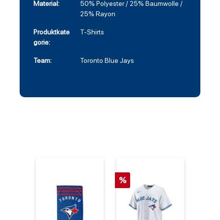
Material:
50% Polyester / 25% Baumwolle /
25% Rayon
Produktkate
T-Shirts
gorie:
Team:
Toronto Blue Jays
%
%