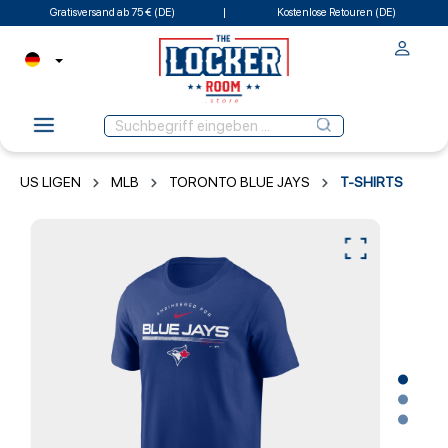
Gratisversand ab 75 € (DE)
Kostenlose Retouren (DE)
US LIGEN
MLB
TORONTO BLUE JAYS
T-SHIRTS