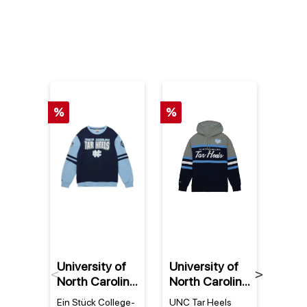
%
%
University of
University of
Univ
Previous
Next
North Carolina
North Carolina
Nort
NCAA Mitchell
NCAA Mitchell
NCAA
Ein Stück College-
UNC Tar Heels
Exklu