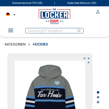
Gratisversand ab 75 € (DE)
Kostenlose Retouren (DE)
KATEGORIEN
HOODIES