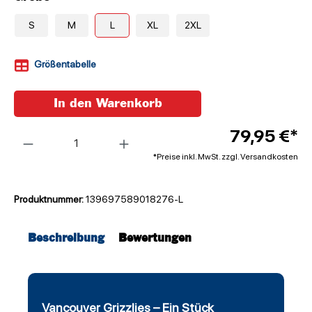
S
M
L
XL
2XL
Größentabelle
In den Warenkorb
Anzahl
79,95 €*
*Preise inkl. MwSt. zzgl. Versandkosten
Produktnummer:
139697589018276-L
Beschreibung
Bewertungen
Vancouver Grizzlies – Ein Stück