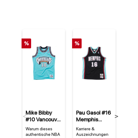
%
%
Mike Bibby
Pau Gasol #16
Van
Previous
Next
#10 Vancouver
Memphis
Griz
Grizzlies 98-
Grizzlies 01
Mitc
Warum dieses
Karriere &
Vanco
99 NBA
NBA Mitchell &
Ness 
authentische NBA
Auszeichnungen
Grizz