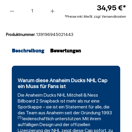
Anzahl
34,95 €*
*Preise inkl. MwSt. zzgl. Versandkosten
Produktnummer:
139196945021443
Beschreibung
Bewertungen
Warum diese Anaheim Ducks NHL Cap
ein Muss für Fans ist
Die
Anaheim Ducks
NHL
Mitchell
& Ness
Billboard 2
Snapback
ist mehr als nur eine
Sportkappe – sie ist ein Statement für alle, die
das Team aus Anaheim seit der Gründung 1993
[1]
leidenschaftlich unterstützen. Mit ihrem
auffälligen Design und der offiziellen
Lizenzierung der NHL zeigt diese Cap sofort, zu