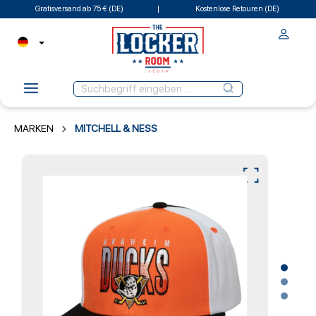
Gratisversand ab 75 € (DE)
Kostenlose Retouren (DE)
MARKEN
MITCHELL & NESS