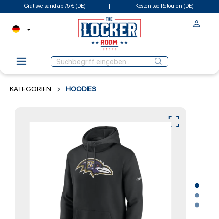
Gratisversand ab 75 € (DE)
Kostenlose Retouren (DE)
KATEGORIEN
HOODIES