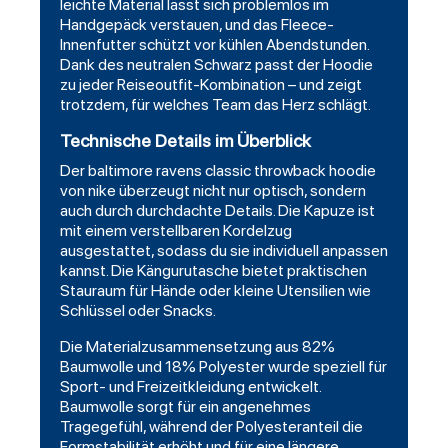
leichte Material lässt sich problemlos im
Handgepäck verstauen, und das Fleece-
Innenfutter schützt vor kühlen Abendstunden.
Dank des neutralen Schwarz passt der Hoodie
zu jeder Reiseoutfit-Kombination – und zeigt
trotzdem, für welches Team das Herz schlägt.
Technische Details im Überblick
Der baltimore ravens classic throwback hoodie
von nike überzeugt nicht nur optisch, sondern
auch durch durchdachte Details. Die Kapuze ist
mit einem verstellbaren Kordelzug
ausgestattet, sodass du sie individuell anpassen
kannst. Die Kängurutasche bietet praktischen
Stauraum für Hände oder kleine Utensilien wie
Schlüssel oder Snacks.
Die Materialzusammensetzung aus 82%
Baumwolle und 18% Polyester wurde speziell für
Sport- und Freizeitkleidung entwickelt.
Baumwolle sorgt für ein angenehmes
Tragegefühl, während der Polyesteranteil die
Formstabilität erhöht und für eine längere