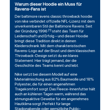
Warum dieser Hoodie ein Muss für
Ravens-Fans ist
Der
baltimore ravens
classic throwback
hoodie
von nike verbindet offizielle NFL-Lizenz mit dem
unverkennbaren Stil der Baltimore Ravens. Seit
[1]
der Gründung 1996
steht das Team für
Leidenschaft und Erfolg – und dieser Hoodie
bringt diese Tradition direkt in deinen
Kleiderschrank. Mit dem charakteristischen
Ravens-Logo auf der Brust und dem klassischen
Throwback-Design setzt du ein klares
Statement: Hier trägt jemand, der die
Geschichte des Teams kennt und lebt.
Nike setzt bei diesem Modell auf eine
Materialmischung aus 82% Baumwolle und 18%
Polyester, die für einen angenehmen
Tragekomfort sorgt. Das Fleece-Innenfutter hält
auch an kühleren Tagen warm, während das
atmungsaktive Gewebe für ein angenehmes
Hautklima sorgt. Perfekt für lange
Stadionabende oder gemütliche Public-