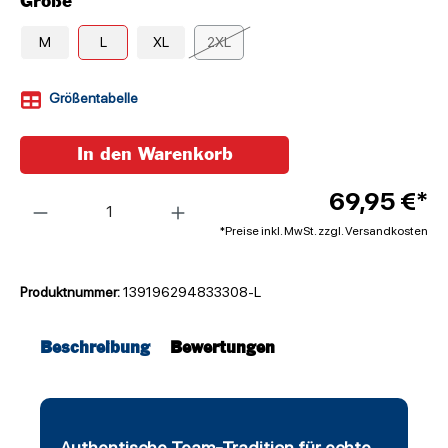
Größe
M
L
XL
2XL
Größentabelle
In den Warenkorb
Anzahl
69,95 €*
*Preise inkl. MwSt. zzgl. Versandkosten
Produktnummer:
139196294833308-L
Beschreibung
Bewertungen
Authentische Team-Tradition für echte