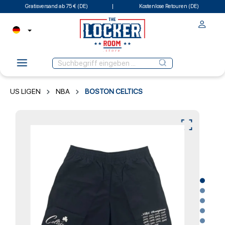
Gratisversand ab 75 € (DE)
Kostenlose Retouren (DE)
US LIGEN
NBA
BOSTON CELTICS