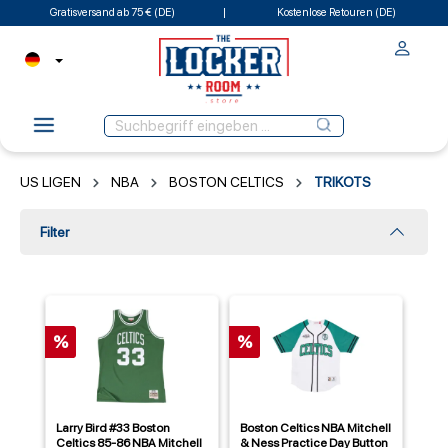
Gratisversand ab 75 € (DE)
Kostenlose Retouren (DE)
US LIGEN
NBA
BOSTON CELTICS
TRIKOTS
Filter
%
%
Larry Bird #33 Boston
Boston Celtics NBA Mitchell
Celtics 85-86 NBA Mitchell
& Ness Practice Day Button