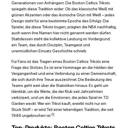
Generationen von Anhängern. Die Boston Celtics Trikots
spiegeln diese Tradition wider: Ob das klassische Weiß mit
grünen Akzenten oder das ikonische Grün mit Weiß – jedes
Design steht für eine bestimmte Epoche des Erfolgs. Die
Spieler, die diese Trikots trugen, prägten die NBA nachhaltig,
auch wenn ihre Namen hier nicht genannt werden dürfen.
Stattdessen steht die kollektive Leistung im Vordergrund:
ein Team, das durch Disziplin, Teamgeist und
unermüdlichen Einsatz Geschichte schrieb.
Für Fans ist das Tragen eines Boston Celtics Trikots eine
Frage des Stolzes. Es ist eine Hommage an die Helden der
Vergangenheit und eine Verbindung zu einer Gemeinschaft,
die sich durch ihre Treue auszeichnet. Die Bedeutung des
Teams geht weit über die Statistiken hinaus. Es geht um
Identität, um die Werte, die der Klub seit Jahrzehnten
verkörpert, und um die Emotionen, die jedes Spiel im TD
Garden weckt. Wer ein Trikot kauft, erwirbt nicht nur ein
Stück Stoff – er wird Teil einer lebendigen Tradition, die seit
[1]
1946 ungebrochen ist
.