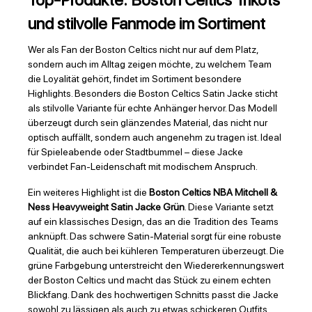
Top-Produkte: Boston Celtics Trikots
und stilvolle Fanmode im Sortiment
Wer als Fan der Boston Celtics nicht nur auf dem Platz,
sondern auch im Alltag zeigen möchte, zu welchem Team
die Loyalität gehört, findet im Sortiment besondere
Highlights. Besonders die Boston Celtics Satin Jacke sticht
als stilvolle Variante für echte Anhänger hervor. Das Modell
überzeugt durch sein glänzendes Material, das nicht nur
optisch auffällt, sondern auch angenehm zu tragen ist. Ideal
für Spieleabende oder Stadtbummel – diese Jacke
verbindet Fan-Leidenschaft mit modischem Anspruch.
Ein weiteres Highlight ist die
Boston Celtics NBA Mitchell &
Ness Heavyweight Satin Jacke Grün
. Diese Variante setzt
auf ein klassisches Design, das an die Tradition des Teams
anknüpft. Das schwere Satin-Material sorgt für eine robuste
Qualität, die auch bei kühleren Temperaturen überzeugt. Die
grüne Farbgebung unterstreicht den Wiedererkennungswert
der Boston Celtics und macht das Stück zu einem echten
Blickfang. Dank des hochwertigen Schnitts passt die Jacke
sowohl zu lässigen als auch zu etwas schickeren Outfits.