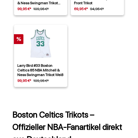
& Ness Swingman Trikot
Front Trikot
Grün
99,95 €*
109,95 €*
69,95 €*
94,95 €*
%
Larry Bird #33 Boston
Celtics 85 NBA Mitchell &
Ness Swingman Trikot Weiß
99,95 €*
109,95 €*
Boston Celtics Trikots –
Offizieller NBA-Fanartikel direkt