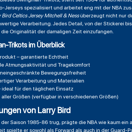
-Jerseys spezialisiert und arbeitet eng mit der NBA zusa
y Bird Celtics Jersey Mitchell & Ness
überzeugt nicht nur du
ertige Verarbeitung. Jedes Detail, von der Stickerei bi
die Originalität der damaligen Zeit einzufangen.
n-Trikots im Überblick
Produkt – garantierte Echtheit
ale Atmungsaktivität und Tragekomfort
uneingeschränkte Bewegungsfreiheit
rtiger Verarbeitung und Materialien
 ideal für den täglichen Einsatz
 aller Größen (verfügbar in verschiedenen Größen)
ungen von Larry Bird
in der Saison 1985-86 trug, prägte die NBA wie kaum ein a
eit spielte er sowohl als Forward als auch in der Guard-P