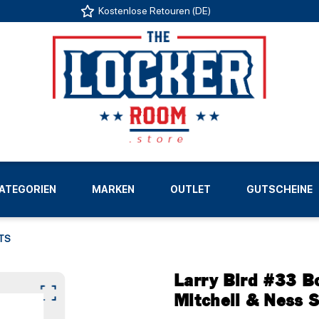
Kostenlose Retouren (DE)
US
ATEGORIEN
MARKEN
OUTLET
GUTSCHEINE
LIGEN
TS
Larry Bird #33 B
Mitchell & Ness 