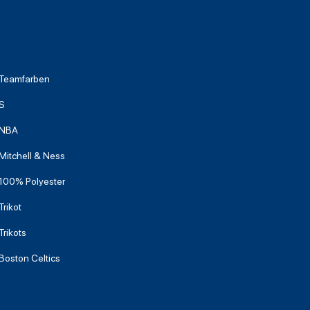
Teamfarben
S
NBA
Mitchell & Ness
100% Polyester
Trikot
Trikots
Boston Celtics