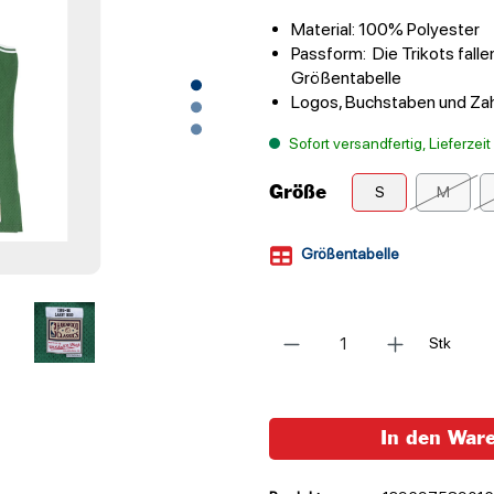
Material: 100% Polyester
Passform: Die Trikots falle
Größentabelle
Logos, Buchstaben und Zah
Sofort versandfertig, Lieferzei
Größe
S
M
Größentabelle
Anzahl
Stk
In den War