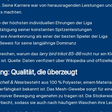
en. Seine Karriere war von herausragenden Leistungen u
ts machten.
 der höchsten individuellen Ehrungen der Liga
tätigung seiner konstanten Spitzenleistungen
ere Anerkennung als einer der besten Spieler der Liga
 Beweis für seine langjährige Dominanz
reichen, warum das
larry bird trikot 85-86
nicht nur ein K
ist. Quelle: Daten verifiziert über Wikipedia und offiziel
ng: Qualität, die überzeugt
tchell & Ness
besteht aus 100 % Polyester, einem Material
rfähigkeit bekannt ist. Das Mesh-Gewebe sorgt für eine 
tensiver Bewegung angenehm zu tragen ist. Die Stickere
arbecht, sodass sie auch nach häufigem Waschen ihre Le