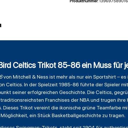
Produktnummer:
139697589016
n
rd Celtics Trikot 85-86 ein Muss für j
6
von Mitchell & Ness ist mehr als nur ein Sportshirt – e
on Celtics
. In der Spielzeit 1985-86 führte der Spieler
nkt seiner erfolgreichen Geschichte. Die Celtics, gegr
traditionsreichsten Franchises der NBA und trugen ihre 
 Dieses Trikot vereint die ikonische grüne Teamfarbe m
 Möglichkeit, ein Stück Basketballgeschichte zu tragen.
r dieses Swingman-Trikots, steht seit 1904 für authentis