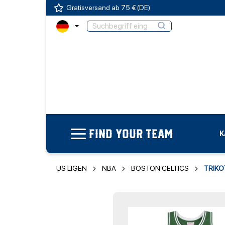
Gratisversand ab 75 € (DE)
FIND YOUR TEAM
K
US LIGEN
NBA
BOSTON CELTICS
TRIKO