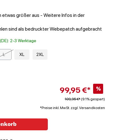
n etwas größer aus - Weitere Infos in der
len sind als bedruckter Webepatch aufgebracht
t (DE): 2-3 Werktage
L
XL
2XL
99,95 €*
%
109,95 €*
(9.1% gespart)
*Preise inkl. MwSt. zzgl. Versandkosten
enkorb