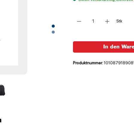
Anzahl
Stk
In den War
Produktnummer:
101087918908
n