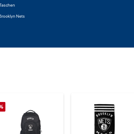
Taschen
Brooklyn Nets
%