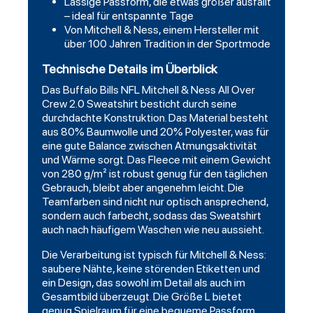
Lässige Passform, die etwas größer ausfällt
– ideal für entspannte Tage
Von Mitchell & Ness, einem Hersteller mit
über 100 Jahren Tradition in der Sportmode
Technische Details im Überblick
Das Buffalo Bills NFL Mitchell & Ness All Over
Crew 2.0 Sweatshirt besticht durch seine
durchdachte Konstruktion. Das Material besteht
aus 80% Baumwolle und 20% Polyester, was für
eine gute Balance zwischen Atmungsaktivität
und Wärme sorgt. Das Fleece mit einem Gewicht
von 280 g/m² ist robust genug für den täglichen
Gebrauch, bleibt aber angenehm leicht. Die
Teamfarben sind nicht nur optisch ansprechend,
sondern auch farbecht, sodass das Sweatshirt
auch nach häufigem Waschen wie neu aussieht.
Die Verarbeitung ist typisch für Mitchell & Ness:
saubere Nähte, keine störenden Etiketten und
ein Design, das sowohl im Detail als auch im
Gesamtbild überzeugt. Die Größe L bietet
genug Spielraum für eine bequeme Passform,