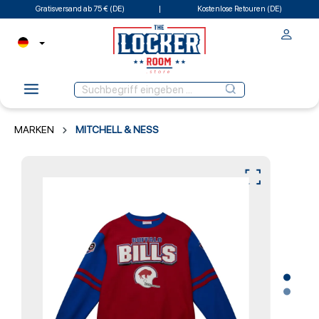
Gratisversand ab 75 € (DE)
Kostenlose Retouren (DE)
MARKEN
MITCHELL & NESS