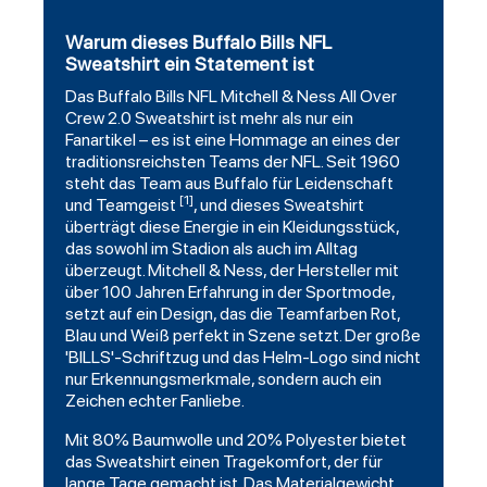
Warum dieses Buffalo Bills NFL
Sweatshirt ein Statement ist
Das
Buffalo Bills
NFL
Mitchell
& Ness All Over
Crew 2.0 Sweatshirt ist mehr als nur ein
Fanartikel – es ist eine Hommage an eines der
traditionsreichsten Teams der NFL. Seit 1960
steht das Team aus Buffalo für Leidenschaft
[1]
und Teamgeist
, und dieses Sweatshirt
überträgt diese Energie in ein Kleidungsstück,
das sowohl im Stadion als auch im Alltag
überzeugt. Mitchell & Ness, der Hersteller mit
über 100 Jahren Erfahrung in der Sportmode,
setzt auf ein Design, das die Teamfarben Rot,
Blau und Weiß perfekt in Szene setzt. Der große
'BILLS'-Schriftzug und das Helm-Logo sind nicht
nur Erkennungsmerkmale, sondern auch ein
Zeichen echter Fanliebe.
Mit 80% Baumwolle und 20% Polyester bietet
das Sweatshirt einen Tragekomfort, der für
lange Tage gemacht ist. Das Materialgewicht