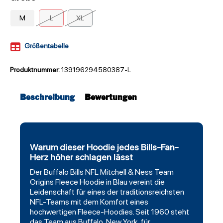
M
L
XL
Größentabelle
Produktnummer:
139196294580387-L
Beschreibung
Bewertungen
Warum dieser Hoodie jedes Bills-Fan-
Herz höher schlagen lässt
Der
Buffalo Bills
NFL Mitchell & Ness Team
Origins
Fleece
Hoodie
in Blau vereint die
Leidenschaft für eines der traditionsreichsten
NFL-Teams mit dem Komfort eines
hochwertigen Fleece-Hoodies. Seit 1960 steht
das Team aus Buffalo, New York, für