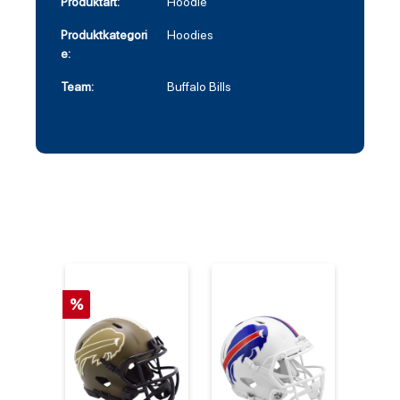
Produktart:
Hoodie
Produktkategori
Hoodies
e:
Team:
Buffalo Bills
%
%