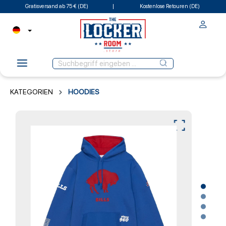
Gratisversand ab 75 € (DE)
Kostenlose Retouren (DE)
KATEGORIEN
HOODIES