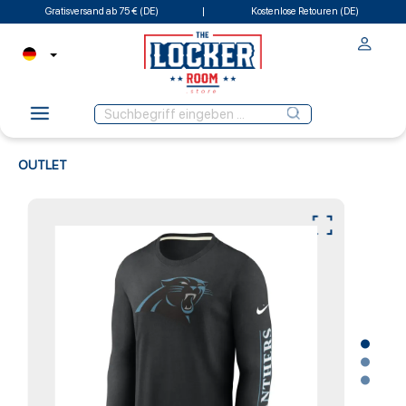
Gratisversand ab 75 € (DE)
Kostenlose Retouren (DE)
OUTLET