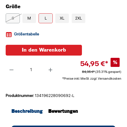
Größe
S
M
L
XL
2XL
Größentabelle
In den Warenkorb
54,95 €*
%
Anzahl
84,95 €*
(35.31% gespart)
*Preise inkl. MwSt. zzgl. Versandkosten
Produktnummer:
134196228090692-L
Beschreibung
Bewertungen