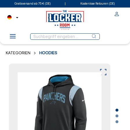
Gratisversand ab 75 € (DE)
Kostenlose Retouren (DE)
KATEGORIEN
HOODIES