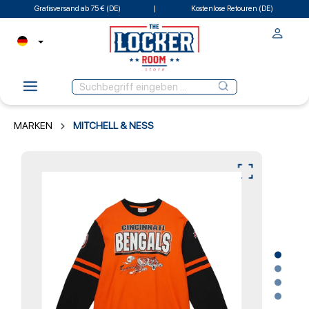
Gratisversand ab 75 € (DE)
Kostenlose Retouren (DE)
MARKEN
MITCHELL & NESS